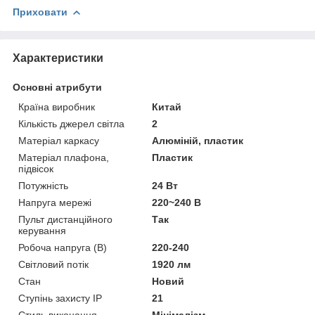
Приховати
Характеристики
Основні атрибути
Країна виробник
Китай
Кількість джерел світла
2
Матеріал каркасу
Алюміній, пластик
Матеріал плафона,
Пластик
підвісок
Потужність
24 Вт
Напруга мережі
220~240 В
Пульт дистанційного
Так
керування
Робоча напруга (В)
220-240
Світловий потік
1920 лм
Стан
Новий
Ступінь захисту IP
21
Стиль виконання
Мінімалізм