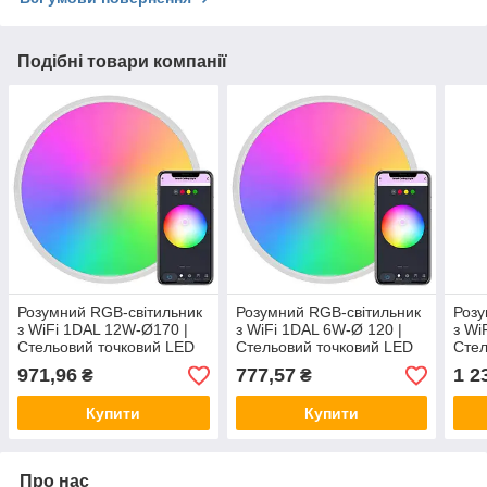
Подібні товари компанії
Розумний RGB-світильник
Розумний RGB-світильник
Розу
з WiFi 1DAL 12W-Ø170 |
з WiFi 1DAL 6W-Ø 120 |
з Wi
Стельовий точковий LED
Стельовий точковий LED
Стел
світильник Tuya
світильник Tuya
світ
971,96
777,57
1 2
₴
₴
Купити
Купити
Про нас