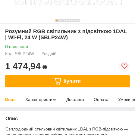
Розумний RGB світильник з підсвіткою 1DAL
| Wi-Fi, 24 W (SBLP24W)
В наявності
Код: SBLP24W
Роздріб
1 474,94
₴
Купити
Опис
Характеристики
Доставка
Оплата
Умови п
Опис
Світлодіодний стельовий світильник 1DAL з RGB-підсвіткою —
це не просто джерело світла, а елемент розумного