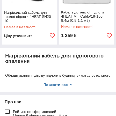
Кабель до теплої підлоги
Нагрівальний кабель для
4HEAT MiniCable/18-150 |
теплої підлоги 4HEAT SH20-
8,4м (0,8-1,1 м2)
10
Немає в наявності
Немає в наявності
1 359
₴
Ціну уточнюйте
Нагрівальний кабель для підлогового
опалення
Облаштування підігріву підлоги в будинку вимагає ретельного
планування та ґрунтовного підходу. Якщо ми говоримо про
Показати все
систему електричної теплої підлоги, то в 90% випадків,
монтаж буде здійснюватися за допомогою спеціального
кабелю, що гріє.
Про нас
Кабель для теплої підлоги, це традиційне рішення при
організації системи опалення підлоги в житловому
Рейтинг не сформований
приміщенні. Він є єдиним джерелом тепла, яке підігріває
Менше 5 відгуків за останній рік