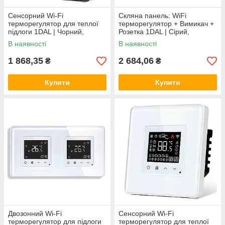
Сенсорний Wi-Fi
Скляна панель: WiFi
терморегулятор для теплої
терморегулятор + Вимикач +
підлоги 1DAL | Чорний,
Розетка 1DAL | Сірий,
Скляна рамка (G86D-
(G228D-SW2G-TR.WF-
В наявності
В наявності
TR.WF.BL)
ST.GR)
1 868,35
2 684,06
₴
₴
Купити
Купити
Двозонний Wi-Fi
Сенсорний Wi-Fi
терморегулятор для підлоги
терморегулятор для теплої