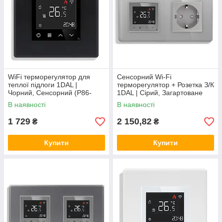
WiFi терморегулятор для
Сенсорний Wi-Fi
теплої підлоги 1DAL |
терморегулятор + Розетка З/К
Чорний, Сенсорний (P86-
1DAL | Сірий, Загартоване
TR.WF.WT)
скло (G157D-TR.WF-ST.GR)
В наявності
В наявності
1 729
2 150,82
₴
₴
Купити
Купити