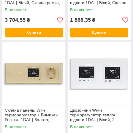
1DAL | Білий, Скляна рамка,
підлоги 1DAL | Білий, Скляна
2 підрозетники (G157D-
рамка (G86D-TR.WF.WT)
В наявності
В наявності
TRX2.WF.WT)
3 704,55
1 868,35
₴
₴
Купити
Купити
Скляна панель: WiFi
Двозонний Wi-Fi
терморегулятор + Вимикач +
терморегулятор теплої
Розетка 1DAL | Золото,
підлоги 1DAL | Білий, 2
(G228D-SW2G-TR.WF-
підрозетники (P157-
В наявності
В наявності
ST.GD)
TRX2.WF.WT)