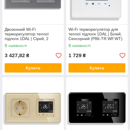
Двозонний Wi-Fi
Wi-Fi терморегулятор для
терморегулятор теплої
теплої підлоги 1DAL | Білий,
підлоги 1DAL | Сірий, 2
Сенсорний (P86-TR.WF.WT)
підрозетники (P157-
В наявності
В наявності
TRX2.WF.GR)
3 427,82
1 729
₴
₴
Купити
Купити