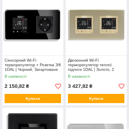
Сенсорний Wi-Fi
Двозонний Wi-Fi
терморегулятор + Розетка З/К
терморегулятор теплої
1DAL | Чорний, Загартоване
підлоги 1DAL | Золото, 2
скло (G157D-TR.WF-ST.BL)
підрозетники (P157-
В наявності
В наявності
TRX2.WF.GD)
2 150,82
3 427,82
₴
₴
Купити
Купити