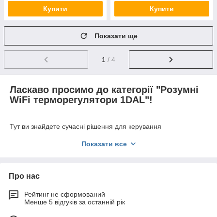
Купити
Купити
Показати ще
1
/ 4
Ласкаво просимо до категорії "Розумні
WiFi терморегулятори 1DAL"!
Тут ви знайдете сучасні рішення для керування
температурою у вашому будинку чи офісі. У нашому
Показати все
асортименті представлені терморегулятори для теплої
підлоги, для казана, для радіатора та для сервоприводу. Ці
пристрої допоможуть вам створити комфортні умови та
ефективно керувати системою опалення.
Про нас
Наші розумні Wi-Fi терморегулятори 1DAL пропонують
Рейтинг не сформований
широкий вибір моделей для різних типів опалення.
Менше 5 відгуків за останній рік
Терморегулятори для теплої підлоги забезпечують
рівномірне розподілення тепла, моделі для котла