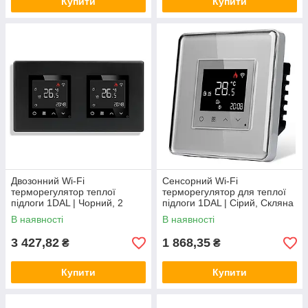
Купити
Купити
Двозонний Wi-Fi
Сенсорний Wi-Fi
терморегулятор теплої
терморегулятор для теплої
підлоги 1DAL | Чорний, 2
підлоги 1DAL | Сірий, Скляна
підрозетники (P157-
рамка (G86D-TR.WF.GR)
В наявності
В наявності
TRX2.WF.BL)
3 427,82
1 868,35
₴
₴
Купити
Купити