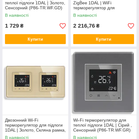
теплої підлоги 1DAL | Золото,
ZigBee 1DAL | WiFi
Сенсорний (P86-TR.WF.GD)
терморегулятор для
радіатора (TR01)
В наявності
В наявності
1 729
2 216,76
₴
₴
Купити
Купити
Двозонний Wi-Fi
Wi-Fi терморегулятор для
терморегулятор для підлоги
теплої підлоги 1DAL | Сірий ,
1DAL | Золото, Скляна рамка,
Сенсорний (P86-TR.WF.GR)
2 підрозетники (G157D-
В наявності
В наявності