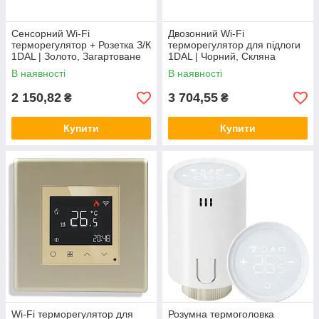
Сенсорний Wi-Fi
Двозонний Wi-Fi
терморегулятор + Розетка З/К
терморегулятор для підлоги
1DAL | Золото, Загартоване
1DAL | Чорний, Скляна
скло (G157D-TR.WF-ST.GD)
рамка, 2 підрозетники
В наявності
В наявності
(G157D-TRX2.WF.BL)
2 150,82
3 704,55
₴
₴
Купити
Купити
Wi-Fi терморегулятор для
Розумна термоголовка