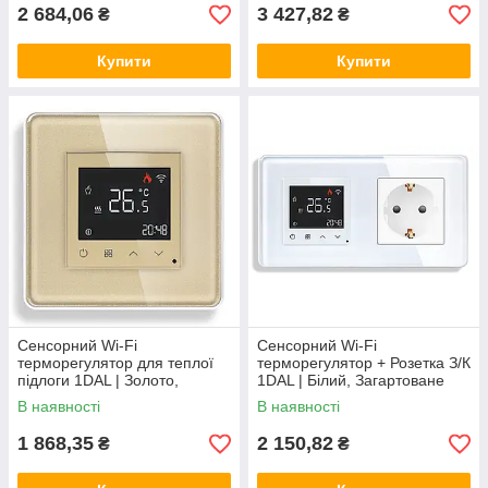
2 684,06
3 427,82
₴
₴
Купити
Купити
Сенсорний Wi-Fi
Сенсорний Wi-Fi
терморегулятор для теплої
терморегулятор + Розетка З/К
підлоги 1DAL | Золото,
1DAL | Білий, Загартоване
Скляна рамка (G86D-
скло (G157D-TR.WF-ST.WT)
В наявності
В наявності
TR.WF.GD)
1 868,35
2 150,82
₴
₴