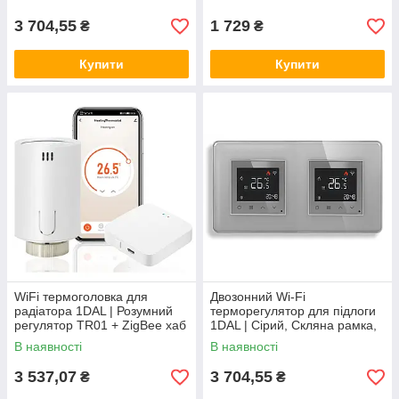
TRX2.WF.GD)
3 704,55
1 729
₴
₴
Купити
Купити
WiFi термоголовка для
Двозонний Wi-Fi
радіатора 1DAL | Розумний
терморегулятор для підлоги
регулятор TR01 + ZigBee хаб
1DAL | Сірий, Скляна рамка,
(TR01.WG128A)
2 підрозетники (G157D-
В наявності
В наявності
TRX2.WF.GR)
3 537,07
3 704,55
₴
₴