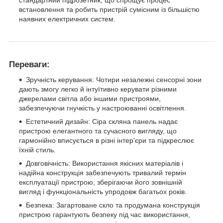
стандартний підрозетник, що спрощує процес
встановлення та робить пристрій сумісним із більшістю
наявних електричних систем.
Переваги:
Зручність керування: Чотири незалежні сенсорні зони
дають змогу легко й інтуїтивно керувати різними
джерелами світла або іншими пристроями,
забезпечуючи гнучкість у настроюванні освітлення.
Естетичний дизайн: Сіра скляна панель надає
пристрою елегантного та сучасного вигляду, що
гармонійно вписується в різні інтер'єри та підкреслює
їхній стиль.
Довговічність: Використання якісних матеріалів і
надійна конструкція забезпечують тривалий термін
експлуатації пристрою, зберігаючи його зовнішній
вигляд і функціональність упродовж багатьох років.
Безпека: Загартоване скло та продумана конструкція
пристрою гарантують безпеку під час використання,