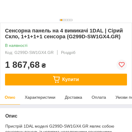
Сенсорна панель на 4 вимикачі 1DAL | Сірий
Скло, 1+1+1+1 сенсора (G299D-SW1GX4.GR)
В наявності
Код: G299D-SW1GX4.GR
Роздріб
1 867,68
₴
Купити
Опис
Характеристики
Доставка
Оплата
Умови п
Опис
Пристрій 1DAL моделі G299D-SW1GX4.GR являє собою
сенсорну панель із чотирма незалежними сенсорними