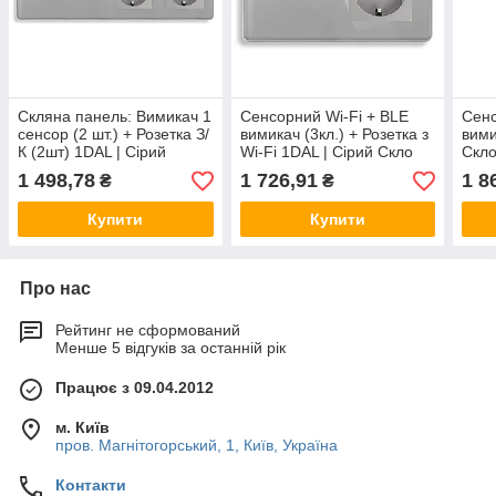
Скляна панель: Вимикач 1
Сенсорний Wi-Fi + BLE
Сенс
сенсор (2 шт.) + Розетка З/
вимикач (3кл.) + Розетка з
вими
К (2шт) 1DAL | Сірий
Wi-Fi 1DAL | Сірий Скло
Скло
(G299D-SW1GX2-
(G157D-SW3G.WF-
(G2
1 498,78
1 726,91
1 8
₴
₴
STX2.GR)
ST.WF.GR)
Купити
Купити
Про нас
Рейтинг не сформований
Менше 5 відгуків за останній рік
Працює з 09.04.2012
м. Київ
пров. Магнітогорський, 1, Київ, Україна
Контакти