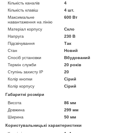
Кількість каналів
4
Кількість клавіш
4 шт.
Максимальне
600 Вт
навантаження на лінію
Матеріал корпусу
Скло
Напруга
230 В
Підсвічування
Так
Стан
Новий
Спосіб установки
Вбудований
Термін служби
20 років
Ступінь захисту IP
20
Колір кнопки
Сірий
Колір корпусу
Сірий
Габаритні розміри
Висота
86 мм
Довжина
299 мм
Ширина
50 мм
Користувальницькі характеристики