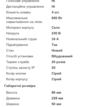
Голосове управління
Ні
Дистанційне управління
Ні
Кількість клавіш
4 шт.
Максимальне
600 Вт
навантаження на лінію
Матеріал корпусу
Скло
Напруга
230 В
Номінальний струм
16 А
Підсвічування
Так
Стан
Новий
Спосіб установки
Вбудований
Термін служби
20 років
Ступінь захисту IP
20
Колір кнопки
Сірий
Колір корпусу
Сірий
Габаритні розміри
Висота
86 мм
Довжина
228 мм
Ширина
50 мм