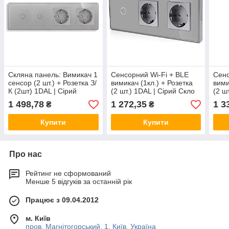
Скляна панель: Вимикач 1
Сенсорний Wi-Fi + BLE
Сенс
сенсор (2 шт.) + Розетка З/
вимикач (1кл.) + Розетка
вими
К (2шт) 1DAL | Сірий
(2 шт.) 1DAL | Сірий Скло
(2 ш
(G299D-SW1GX2-
(G228D-SW1G.WF-
(G2
1 498,78
1 272,35
1 3
₴
₴
STX2.GR)
STX2.GR)
STX
Купити
Купити
Про нас
Рейтинг не сформований
Менше 5 відгуків за останній рік
Працює з 09.04.2012
м. Київ
пров. Магнітогорський, 1, Київ, Україна