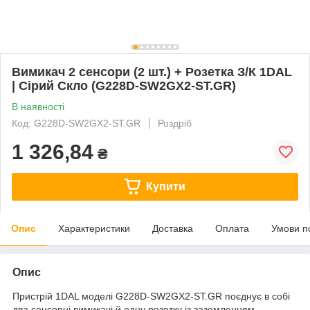
Вимикач 2 сенсори (2 шт.) + Розетка З/К 1DAL
| Сірий Скло (G228D-SW2GX2-ST.GR)
В наявності
Код: G228D-SW2GX2-ST.GR
Роздріб
1 326,84
₴
Купити
Опис
Характеристики
Доставка
Оплата
Умови п
Опис
Пристрій 1DAL моделі G228D-SW2GX2-ST.GR поєднує в собі
два сенсорні вимикачі й одну розетку із заземленням,