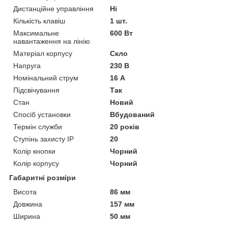
Дистанційне управління
Ні
Кількість клавіш
1 шт.
Максимальне
600 Вт
навантаження на лінію
Матеріал корпусу
Скло
Напруга
230 В
Номінальний струм
16 А
Підсвічування
Так
Стан
Новий
Спосіб установки
Вбудований
Термін служби
20 років
Ступінь захисту IP
20
Колір кнопки
Чорний
Колір корпусу
Чорний
Габаритні розміри
Висота
86 мм
Довжина
157 мм
Ширина
50 мм