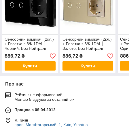
Сенсорний вимикач (2кл.)
Сенсорний вимикач (2кл.)
Сенс
+ Розетка з З/К 1DAL |
+ Розетка з З/К 1DAL |
+ Ро
Чорний, Без Нейтралі
Золото, Без Нейтралі
Сіри
(G157D-SW2G.SL-ST.BL)
(G157D-SW2G.SL-ST.GD)
(G1
886,72
886,72
886
₴
₴
Купити
Купити
Про нас
Рейтинг не сформований
Менше 5 відгуків за останній рік
Працює з 09.04.2012
м. Київ
пров. Магнітогорський, 1, Київ, Україна