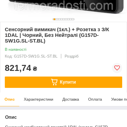
Сенсорний вимикач (1кл.) + Розетка з З/К
1DAL | Чорний, Без Нейтралі (G157D-
SW1G.SL-ST.BL)
В наявності
Код: G157D-SW1G.SL-ST.BL
Роздріб
821,74
₴
Купити
Опис
Характеристики
Доставка
Оплата
Умови п
Опис
Сучасний комбінований пристрій 1DAL (модель G157D-