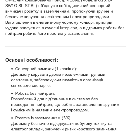
SW1G.SL-ST.BL) об'єднує в собі одиничний сенсорний
вимикач і розетку із заземленням, пропонуючи зручне й
безпечне керування освітленням і електроприладами.
Виготовлений в елегантному чорному кольорі, пристрій
чудово вписується в сучасні інтер'єри, а підтримка роботи без
нейтралі робить його простим у встановленні.
Основні особливості:
Сенсорний вимикач (1 клавіша):
Дає змогу керувати двома незалежними групами
освітлення, забезпечуючи гнучкість в організації
світлового сценарію.
Робота без нейтралі:
Розроблений для під'єднання в системах без
проведення нейтралі, що робить встановлення зручним
і сумісним із наявним електропроводом.
Розетка із заземленням (З/К):
Дає змогу безпечно під'єднувати побутову техніку та
електроприлади, знижуючи ризик короткого замикання