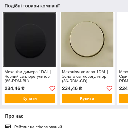
Подібні товари компанії
Механізм димера 1DAL |
Механізм димера 1DAL |
Меха
Чорний світлорегулятор
Золото світлорегулятор
Сіри
(86-RDM-BL)
(86-RDM-GD)
RDM
234,46
234,46
234
₴
₴
Купити
Купити
Про нас
Рейтинг не сформований