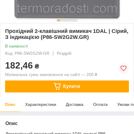
Прохідний 2-клавішний вимикач 1DAL | Сірий,
З індикацією (P86-SW2G2W.GR)
В наявності
Код: P86-SW2G2W.GR
Роздріб
182,46
₴
Мінімальна сума замовлення на сайті — 200 ₴
Купити
Опис
Характеристики
Доставка
Оплата
Умови п
Опис
Двоклавішний прохідний вимикач 1DAL моделі P86-