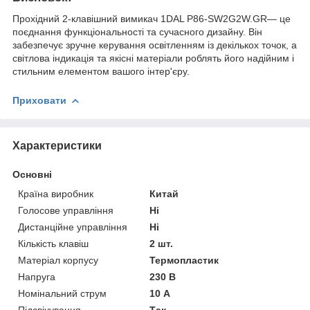
Прохідний 2-клавішний вимикач 1DAL P86-SW2G2W.GR— це
поєднання функціональності та сучасного дизайну. Він
забезпечує зручне керування освітленням із декількох точок, а
світлова індикація та якісні матеріали роблять його надійним і
стильним елементом вашого інтер'єру.
Приховати
Характеристики
Основні
Країна виробник
Китай
Голосове управління
Ні
Дистанційне управління
Ні
Кількість клавіш
2 шт.
Матеріал корпусу
Термопластик
Напруга
230 В
Номінальний струм
10 А
Підсвічування
Так