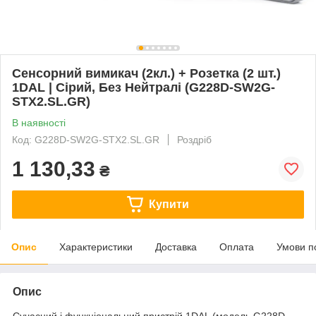
Сенсорний вимикач (2кл.) + Розетка (2 шт.)
1DAL | Сірий, Без Нейтралі (G228D-SW2G-
STX2.SL.GR)
В наявності
Код: G228D-SW2G-STX2.SL.GR
Роздріб
1 130,33
₴
Купити
Опис
Характеристики
Доставка
Оплата
Умови п
Опис
Сучасний і функціональний пристрій 1DAL (модель G228D-