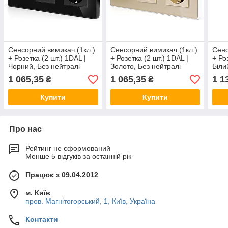
Сенсорний вимикач (1кл.)
Сенсорний вимикач (1кл.)
Сенс
+ Розетка (2 шт.) 1DAL |
+ Розетка (2 шт.) 1DAL |
+ Ро
Чорний, Без нейтралі
Золото, Без нейтралі
Біли
(G228D-SW1G.SL-
(G228D-SW1G.SL-
(G2
1 065,35
1 065,35
1 1
₴
₴
STX2.BL)
STX2.GD)
STX
Купити
Купити
Про нас
Рейтинг не сформований
Менше 5 відгуків за останній рік
Працює з 09.04.2012
м. Київ
пров. Магнітогорський, 1, Київ, Україна
Контакти