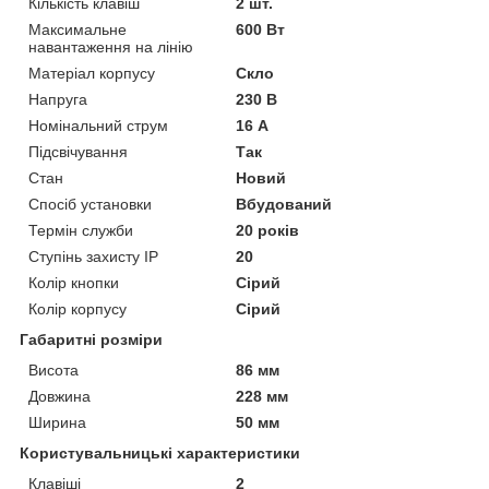
Кількість клавіш
2 шт.
Максимальне
600 Вт
навантаження на лінію
Матеріал корпусу
Скло
Напруга
230 В
Номінальний струм
16 А
Підсвічування
Так
Стан
Новий
Спосіб установки
Вбудований
Термін служби
20 років
Ступінь захисту IP
20
Колір кнопки
Сірий
Колір корпусу
Сірий
Габаритні розміри
Висота
86 мм
Довжина
228 мм
Ширина
50 мм
Користувальницькі характеристики
Клавіші
2