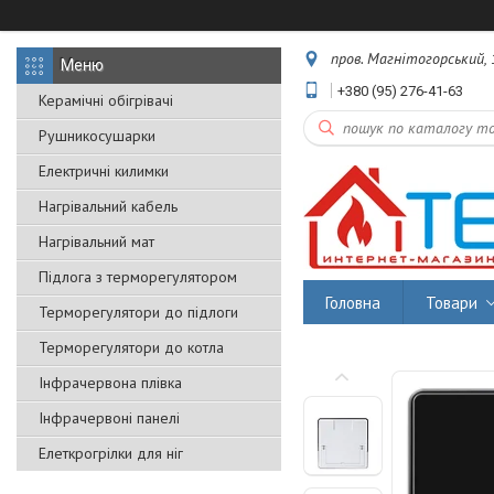
пров. Магнітогорський, 1
+380 (95) 276-41-63
Керамічні обігрівачі
Рушникосушарки
Електричні килимки
Нагрівальний кабель
Нагрівальний мат
Підлога з терморегулятором
Головна
Товари
Терморегулятори до підлоги
Терморегулятори до котла
Інфрачервона плівка
Інфрачервоні панелі
Елеткрогрілки для ніг