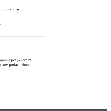
, штор або іншої
.
ворення розумного та
динком роблять його