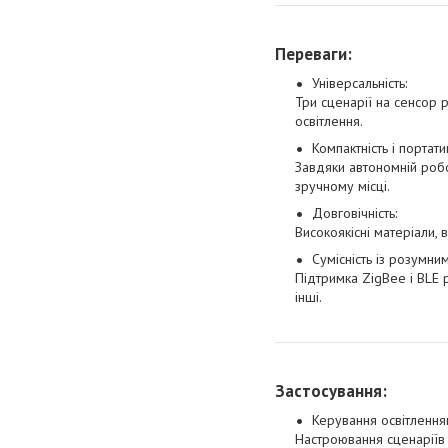
Переваги:
Універсальність:
Три сценарії на сенсор 
освітлення.
Компактність і портатив
Завдяки автономній робо
зручному місці.
Довговічність:
Високоякісні матеріали, 
Сумісність із розумни
Підтримка ZigBee і BLE 
інші.
Застосування:
Керування освітлення
Настроювання сценаріїв 