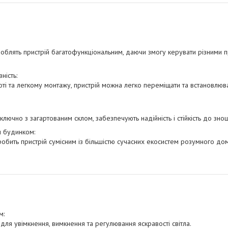
роблять пристрій багатофункціональним, даючи змогу керувати різними 
ність:
ті та легкому монтажу, пристрій можна легко переміщати та встановлюв
включно з загартованим склом, забезпечують надійність і стійкість до зно
м будинком:
робить пристрій сумісним із більшістю сучасних екосистем розумного дом
м:
для увімкнення, вимкнення та регулювання яскравості світла.