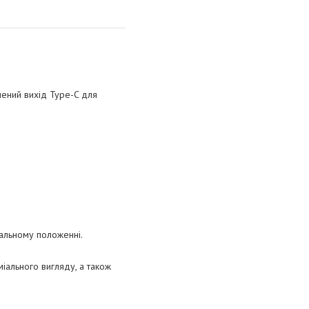
чений вихід Type-C для
кальному положенні.
іального вигляду, а також