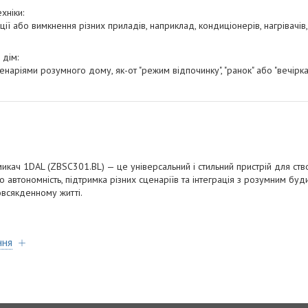
хніки:
ії або вимкнення різних приладів, наприклад, кондиціонерів, нагрівачів
 дім:
наріями розумного дому, як-от "режим відпочинку", "ранок" або "вечірка"
кач 1DAL (ZBSC301.BL) — це універсальний і стильний пристрій для ст
 автономність, підтримка різних сценаріїв та інтеграція з розумним бу
овсякденному житті.
ння