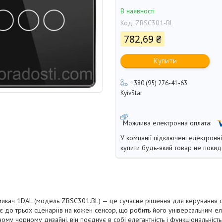
В наявності
Код:
ZBSC301-BL
782,69 ₴
Купити
+380 (95) 276-41-63
KyivStar
У компанії підключені електронн
купити будь-який товар не покид
икач 1DAL (модель ZBSC301.BL) — це сучасне рішення для керування о
ує до трьох сценаріїв на кожен сенсор, що робить його універсальним 
ому чорному дизайні, він поєднує в собі елегантність і функціональність