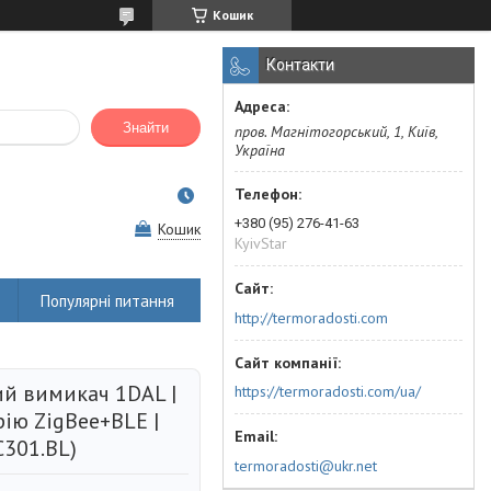
Кошик
Контакти
Знайти
пров. Магнітогорський, 1, Київ,
Україна
+380 (95) 276-41-63
Кошик
KyivStar
Популярні питання
http://termoradosti.com
й вимикач 1DAL |
https://termoradosti.com/ua/
ію ZigBee+BLE |
C301.BL)
termoradosti@ukr.net