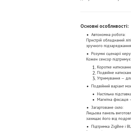
Основні особливості:
Автономна робота:
Пристрій обладнаний лі
зручного підзаряджання
Розумні сценарії керу
Кожен сенсор підтримує 
Коротке натисканн
Подвійне натискан
Утримування — для
Подвійний варіант мо
Настільна підставк
Магнітна фіксація
Загартоване скло:
Лицьова панель виготовл
захищає його від подря
Підтримка ZigBee і BL