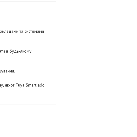
приладами та системами
ати в будь-якому
шування.
у, як-от Tuya Smart або