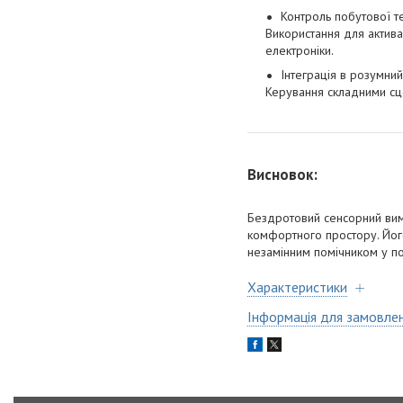
Контроль побутової те
Використання для активац
електроніки.
Інтеграція в розумний
Керування складними сце
Висновок:
Бездротовий сенсорний вими
комфортного простору. Його
незамінним помічником у п
Характеристики
Інформація для замовле