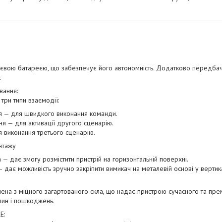
тієвою батареєю, що забезпечує його автономність. Додатково передба
.
вання:
три типи взаємодії:
я — для швидкого виконання команди.
ня — для активації другого сценарію.
 виконання третього сценарію.
нтажу
а — дає змогу розмістити пристрій на горизонтальній поверхні.
 — дає можливість зручно закріпити вимикач на металевій основі у верти
ена з міцного загартованого скла, що надає пристрою сучасного та прем
пин і пошкоджень.
E: