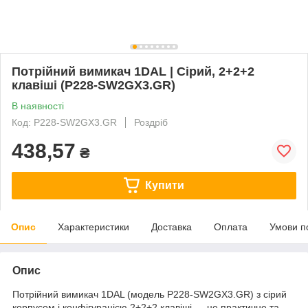
Потрійний вимикач 1DAL | Сірий, 2+2+2
клавіші (P228-SW2GX3.GR)
В наявності
Код: P228-SW2GX3.GR
Роздріб
438,57
₴
Купити
Опис
Характеристики
Доставка
Оплата
Умови п
Опис
Потрійний вимикач 1DAL (модель P228-SW2GX3.GR) з сірий
корпусом і конфігурацією 2+2+2 клавіші — це практичне та