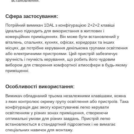
встановлення.
Сфера застосування:
Потрійний вимикач 1DAL з конфігурацією 2+2+2 клавіші
ідеально підходить для використання в житлових і
комерційних приміщеннях. Він може бути встановлений у
віталень, спальнях, кухнях, офісах, коридорах та інших
місцях, де потрібне керування декількома групами освітлення
або електричними пристроями. Цей пристрій забезпечує
зручність і гнучкість керування, що робить його чудовим
вибором для створення комфортної атмосфери в будь-якому
приміщенні.
Особливості використання:
Вимикач обладнаний трьома незалежними клавішами, кожна
з яких контролює окрему групу освітлення або пристроїв. Така
конфігурація дає змогу користувачеві легко керувати
освітленням у різних зонах приміщення, створюючи
оптимальні умови для різних завдань. Пристрій легко
встановлюється в стандартний підрозетник і не вимагає
спеціальних навичок для монтажу.