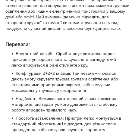
стильне рішення для керування трьома незалежними групами
освітлення або іншими електричними пристроями у вашому
домі або офісі. Цей вимикач ідеально підходить для
створення зручної та гнучкої системи керування світлом,
поєднуючи сучасний дизайн із високою функціональністю.
Переваги:
Елегантний дизайн: Сірий корпус вимикача надає
пристрою універсального та сучасного вигляду, який
легко вписується в різні стилі інтер'єру.
Конфігурація 2+2+2 клавіші: Три незалежні клавіші
дають змогу керувати трьома групами освітлення або
електричними пристроями окремо, забезпечуючи
максимальну гнучкість у використанні.
Надійність: Вимикач виготовлений із високоякісних
матеріалів, що гарантує його довговічність і стабільну
роботу впродовж тривалого часу.
Простота встановлення: Пристрій легко монтується в
стандартний підрозетник і підходить для різних типів
проведення, забезпечуючи зручність і простоту