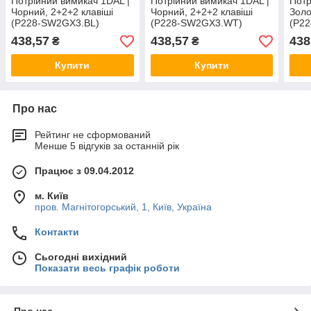
Потрійний вимикач 1DAL |
Потрійний вимикач 1DAL |
Потр
Чорний, 2+2+2 клавіші
Чорний, 2+2+2 клавіші
Золо
(P228-SW2GX3.BL)
(P228-SW2GX3.WT)
(P2
438,57
438,57
438
₴
₴
Купити
Купити
Про нас
Рейтинг не сформований
Менше 5 відгуків за останній рік
Працює з 09.04.2012
м. Київ
пров. Магнітогорський, 1, Київ, Україна
Контакти
Сьогодні вихідний
Показати весь графік роботи