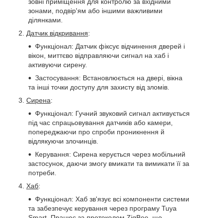
зовні приміщення для контролю за вхідними
зонами, подвір'ям або іншими важливими
ділянками.
Датчик відкривання
:
Функціонал: Датчик фіксує відчинення дверей і
вікон, миттєво відправляючи сигнал на хаб і
активуючи сирену.
Застосування: Встановлюється на двері, вікна
та інші точки доступу для захисту від зломів.
Сирена
:
Функціонал: Гучний звуковий сигнал активується
під час спрацьовування датчиків або камери,
попереджаючи про спроби проникнення й
відлякуючи злочинців.
Керування: Сирена керується через мобільний
застосунок, даючи змогу вмикати та вимикати її за
потреби.
Хаб
:
Функціонал: Хаб зв'язує всі компоненти системи
та забезпечує керування через програму Tuya
Smart. Працює за протоколом ZigBee, що