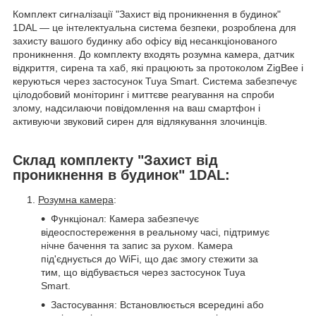
Комплект сигналізації "Захист від проникнення в будинок"
1DAL — це інтелектуальна система безпеки, розроблена для
захисту вашого будинку або офісу від несанкціонованого
проникнення. До комплекту входять розумна камера, датчик
відкриття, сирена та хаб, які працюють за протоколом ZigBee і
керуються через застосунок Tuya Smart. Система забезпечує
цілодобовий моніторинг і миттєве реагування на спроби
злому, надсилаючи повідомлення на ваш смартфон і
активуючи звуковий сирен для відлякування злочинців.
Склад комплекту "Захист від
проникнення в будинок" 1DAL:
Розумна камера
:
Функціонал: Камера забезпечує
відеоспостереження в реальному часі, підтримує
нічне бачення та запис за рухом. Камера
під'єднується до WiFi, що дає змогу стежити за
тим, що відбувається через застосунок Tuya
Smart.
Застосування: Встановлюється всередині або