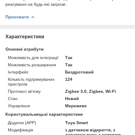
реагуванні на будь-які загрози.
Приховати
Характеристики
Основні атрибути
Можливість для інтеграції
Так
Можливість розширення
Так
Інтерфейс
Бездротовий
Кількість підтримуваних
124
пристроїв
Протокол зв'язку
Zigbee 3.0, Zigbee, Wi-Fi
Стан
Новий
Управління
Мережеве
Користувальницькі характеристики
Додаток (APP)
Tuya Smart
Модифікація
з датчиком відкриття, з
датчиком руху, з камерою