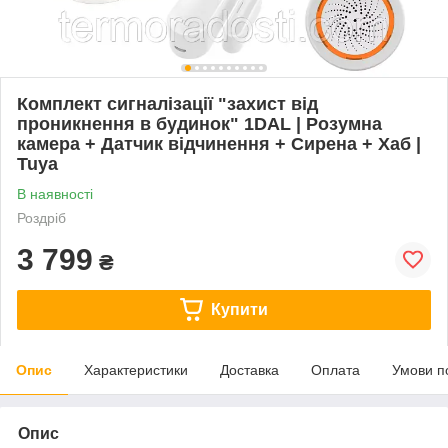
Комплект сигналізації "захист від
проникнення в будинок" 1DAL | Розумна
камера + Датчик відчинення + Сирена + Хаб |
Tuya
В наявності
Роздріб
3 799
₴
Купити
Опис
Характеристики
Доставка
Оплата
Умови п
Опис