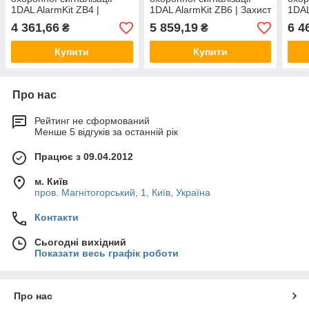
1DAL AlarmKit ZB4 |
1DAL AlarmKit ZB6 | Захист
1DAL
ZigBee набір для захисту
від проникнення в будинок
від 
4 361,66
5 859,19
6 4
₴
₴
від проникнення в дім |
| Tuya ZigBee
| Tu
Tuya
Купити
Купити
Про нас
Рейтинг не сформований
Менше 5 відгуків за останній рік
Працює з 09.04.2012
м. Київ
пров. Магнітогорський, 1, Київ, Україна
Контакти
Сьогодні вихідний
Показати весь графік роботи
Про нас