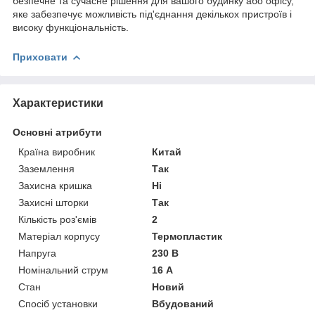
безпечне та сучасне рішення для вашого будинку або офісу,
яке забезпечує можливість під'єднання декількох пристроїв і
високу функціональність.
Приховати
Характеристики
Основні атрибути
Країна виробник
Китай
Заземлення
Так
Захисна кришка
Ні
Захисні шторки
Так
Кількість роз'ємів
2
Матеріал корпусу
Термопластик
Напруга
230 В
Номінальний струм
16 А
Стан
Новий
Спосіб установки
Вбудований