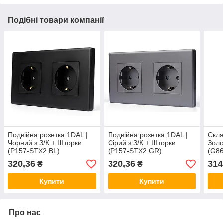
Подібні товари компанії
Подвійна розетка 1DAL |
Подвійна розетка 1DAL |
Скля
Чорний з З/К + Шторки
Сірий з З/К + Шторки
Золо
(P157-STX2.BL)
(P157-STX2.GR)
(G8
320,36
320,36
314
₴
₴
Купити
Купити
Про нас