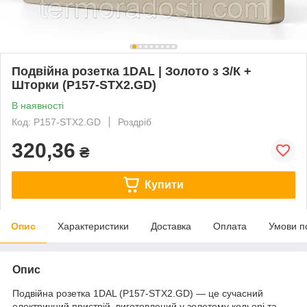
Подвійна розетка 1DAL | Золото з З/К +
Шторки (P157-STX2.GD)
В наявності
Код: P157-STX2.GD
Роздріб
320,36
₴
Купити
Опис
Характеристики
Доставка
Оплата
Умови п
Опис
Подвійна розетка 1DAL (P157-STX2.GD) — це сучасний
електричний пристрій, виготовлений у золотому кольорі та