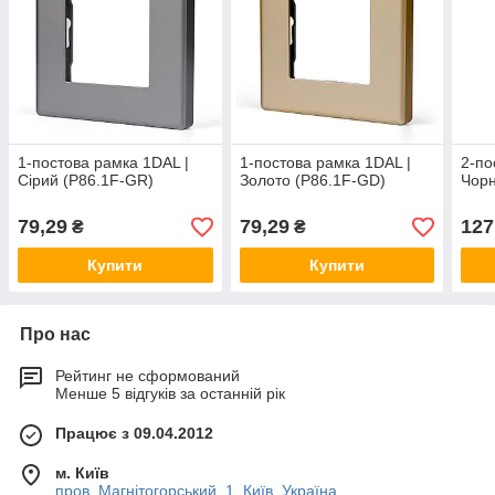
1-постова рамка 1DAL |
1-постова рамка 1DAL |
2-по
Сірий (P86.1F-GR)
Золото (P86.1F-GD)
Чорн
79,29
79,29
127
₴
₴
Купити
Купити
Про нас
Рейтинг не сформований
Менше 5 відгуків за останній рік
Працює з 09.04.2012
м. Київ
пров. Магнітогорський, 1, Київ, Україна