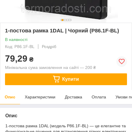
1-постова рамка 1DAL | Чорний (P86.1F-ВL)
В наявності
Код: P86.1F-BL
Роздріб
79,29
₴
Мінімальна сума замовлення на сайті — 200 ₴
Купити
Опис
Характеристики
Доставка
Оплата
Умови п
Опис
1-постова рамка 1DAL (модель P86.1F-ВL) — це елегантне та
функціональне рішення для встановлення різних електричних