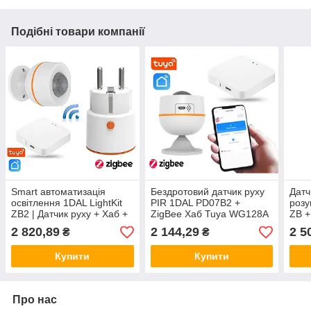
Подібні товари компанії
Smart автоматизація
Бездротовий датчик руху
Датч
освітлення 1DAL LightKit
PIR 1DAL PD07B2 +
розу
ZB2 | Датчик руху + Хаб +
ZigBee Хаб Tuya WG128A
ZB +
Розетка | ZigBee, APP
WG1
2 820,89
2 144,29
2 5
₴
₴
"Tuya"
Купити
Купити
Про нас