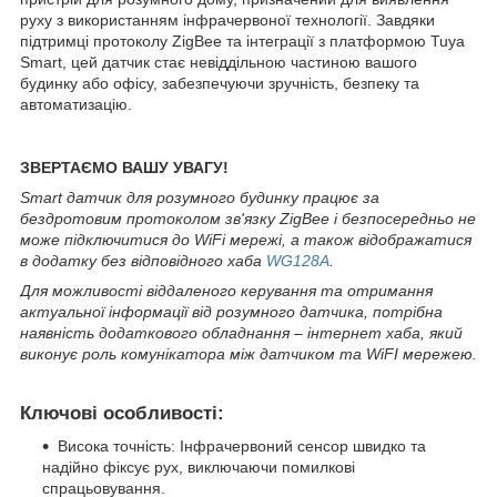
руху з використанням інфрачервоної технології. Завдяки
підтримці протоколу ZigBee та інтеграції з платформою Tuya
Smart, цей датчик стає невіддільною частиною вашого
будинку або офісу, забезпечуючи зручність, безпеку та
автоматизацію.
ЗВЕРТАЄМО ВАШУ УВАГУ!
Smart датчик для розумного будинку працює за
бездротовим протоколом зв'язку ZigBee і безпосередньо не
може підключитися до WiFi мережі, а також відображатися
в додатку без відповідного хаба
WG128A
.
Для можливості віддаленого керування та отримання
актуальної інформації від розумного датчика, потрібна
наявність додаткового обладнання – інтернет хаба, який
виконує роль комунікатора між датчиком та WiFI мережею.
Ключові особливості:
Висока точність: Інфрачервоний сенсор швидко та
надійно фіксує рух, виключаючи помилкові
спрацьовування.