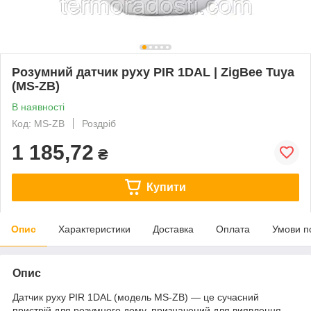
Розумний датчик руху PIR 1DAL | ZigBee Tuya
(MS-ZB)
В наявності
Код: MS-ZB
Роздріб
1 185,72
₴
Купити
Опис
Характеристики
Доставка
Оплата
Умови п
Опис
Датчик руху PIR 1DAL (модель MS-ZB) — це сучасний
пристрій для розумного дому, призначений для виявлення