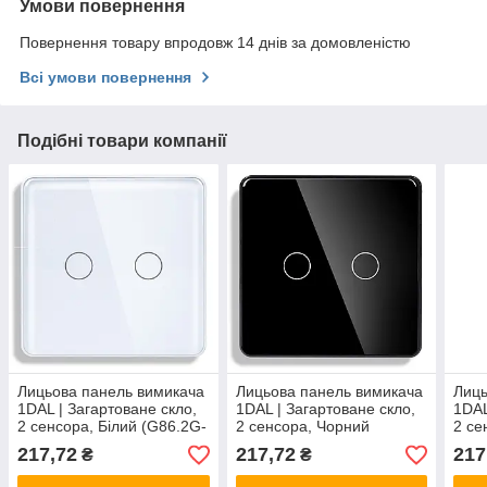
Умови повернення
Повернення товару впродовж 14 днів за домовленістю
Всі умови повернення
Подібні товари компанії
Лицьова панель вимикача
Лицьова панель вимикача
Лиць
1DAL | Загартоване скло,
1DAL | Загартоване скло,
1DAL
2 сенсора, Білий (G86.2G-
2 сенсора, Чорний
2 се
2.5D.WT)
(G86.2G-2.5D.BL)
2.5D
217,72
217,72
217
₴
₴