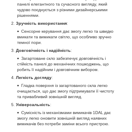
панелі елегантного та сучасного вигляду, який
чудово поєднується з різними дизайнерськими
рішеннями.
Зручність використання
:
Сенсорне керування дає змогу легко та швидко
вмикати та вимикати світло, що особливо зручно
темної пори.
Довговічність і надійність
:
Загартоване скло забезпечує довговічність і
стійкість панелі до механічних пошкоджень, що
робить її надійним і довговічним вибором.
Легкість догляду
:
Гладка поверхня із загартованого скла легко
очищається, що дає змогу підтримувати її чистоту
та привабливий зовнішній вигляд.
Універсальність
:
Сумісність із механізмами вимикачів 1DAL дає
змогу легко оновити зовнішній вигляд наявних
вимикачів без потреби заміни всього пристрою.