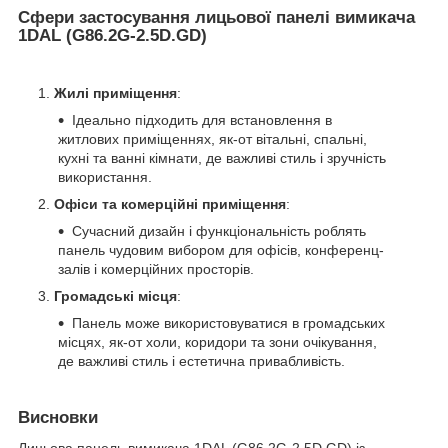
Сфери застосування лицьової панелі вимикача
1DAL (G86.2G-2.5D.GD)
Жилі приміщення
:
Ідеально підходить для встановлення в
житлових приміщеннях, як-от вітальні, спальні,
кухні та ванні кімнати, де важливі стиль і зручність
використання.
Офіси та комерційні приміщення
:
Сучасний дизайн і функціональність роблять
панель чудовим вибором для офісів, конференц-
залів і комерційних просторів.
Громадські місця
:
Панель може використовуватися в громадських
місцях, як-от холи, коридори та зони очікування,
де важливі стиль і естетична привабливість.
Висновки
Лицьова панель вимикача 1DAL (G86.2G-2.5D.GD) із