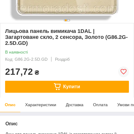
Лицьова панель вимикача 1DAL |
Загартоване скло, 2 сенсора, Золото (G86.2G-
2.5D.GD)
В наявності
Код: G86.2G-2.5D.GD
Роздріб
217,72
₴
Купити
Опис
Характеристики
Доставка
Оплата
Умови п
Опис
Лицьова панель вимикача 1DAL із загартованим склом й