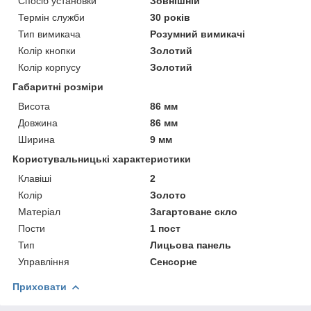
Спосіб установки
Зовнішній
Термін служби
30 років
Тип вимикача
Розумний вимикачі
Колір кнопки
Золотий
Колір корпусу
Золотий
Габаритні розміри
Висота
86 мм
Довжина
86 мм
Ширина
9 мм
Користувальницькі характеристики
Клавіші
2
Колір
Золото
Матеріал
Загартоване скло
Пости
1 пост
Тип
Лицьова панель
Управління
Сенсорне
Приховати