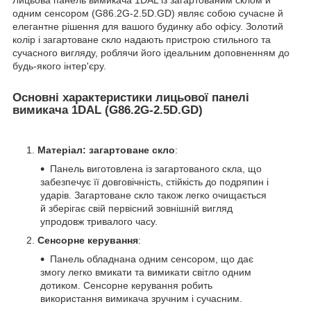
одним сенсором (G86.2G-2.5D.GD) являє собою сучасне й
елегантне рішення для вашого будинку або офісу. Золотий
колір і загартоване скло надають пристрою стильного та
сучасного вигляду, роблячи його ідеальним доповненням до
будь-якого інтер'єру.
Основні характеристики лицьової панелі
вимикача 1DAL (G86.2G-2.5D.GD)
Матеріал: загартоване скло
:
Панель виготовлена із загартованого скла, що
забезпечує її довговічність, стійкість до подряпин і
ударів. Загартоване скло також легко очищається
й зберігає свій первісний зовнішній вигляд
упродовж тривалого часу.
Сенсорне керування
:
Панель обладнана одним сенсором, що дає
змогу легко вмикати та вимикати світло одним
дотиком. Сенсорне керування робить
використання вимикача зручним і сучасним.