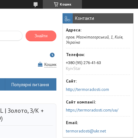
Кошик
Контакти
Знайти
пров. Магнітогорський, 1, Київ,
Україна
+380 (95) 276-41-63
Кошик
KyivStar
Популярні питання
http://termoradosti.com
 | Золото, З/К +
https://termoradosti.com/ua/
)
termoradosti@ukr.net