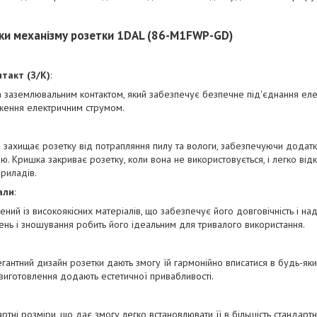
ки механізму розетки 1DAL (86-M1FWP-GD)
такт (З/К)
:
 заземлювальним контактом, який забезпечує безпечне під'єднання еле
аження електричним струмом.
захищає розетку від потрапляння пилу та вологи, забезпечуючи додатк
ою. Кришка закриває розетку, коли вона не використовується, і легко від
риладів.
али
:
ний із високоякісних матеріалів, що забезпечує його довговічність і надій
нь і зношування робить його ідеальним для тривалого використання.
егантний дизайн розетки дають змогу їй гармонійно вписатися в будь-який
е виготовлення додають естетичної привабливості.
ртні розміри, що дає змогу легко встановлювати її в більшість стандартн