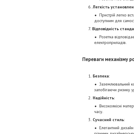
Легкість установле
Пристрій легко вс
доступним для самост
Відповідність станд
Розетка відповіда
електроприладів.
Переваги механізму р
Безпека
:
Заземлювальний ко
запобігаючи ризику у
Надійність
:
Високоякісні матер
часу.
Сучасний стиль
:
Елегантний дизайн
різними дизайнерськ