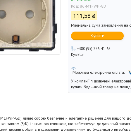
Код:
86-M1FWP-GD
111,58 ₴
Мінімальна сума замовлення на с
Купити
+380 (95) 276-41-63
KyivStar
У компанії підключені електронн
купити будь-який товар не покид
-M1FWP-GD) являє собою безпечне й елегантне рішення для вашого до
онтактом (З/К) і захисною кришкою, що забезпечує додатковий захист 
часний дизайн роблять її ідеальним доповненням до будь-якого інтер'єру