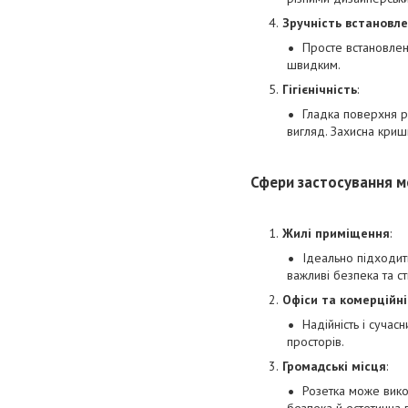
Зручність встановл
Просте встановленн
швидким.
Гігієнічність
:
Гладка поверхня р
вигляд. Захисна криш
Сфери застосування м
Жилі приміщення
:
Ідеально підходить
важливі безпека та ст
Офіси та комерційн
Надійність і суча
просторів.
Громадські місця
:
Розетка може викор