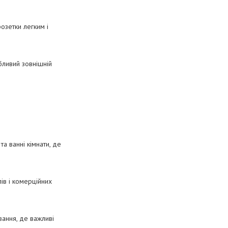
озетки легким і
бливий зовнішній
та ванні кімнати, де
ів і комерційних
вання, де важливі