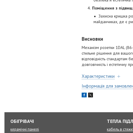
безпека й естетична 
Поміщення з підвищ
Захисна кришка роб
майданчиках, де є ри
Висновки
Механізм розетки 1DAL (86
стильне рішення для вашого 
відповідність стандартам б
довговічність і естетичну 
Характеристики
Інформація для замовле
ОБІГРІВАЧІ
ТЕПЛА ПІД
керамічні панелі
кабель в стяжк