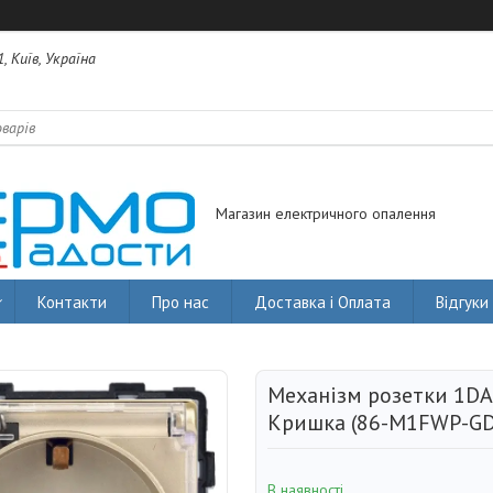
, Київ, Україна
Магазин електричного опалення
Контакти
Про нас
Доставка і Оплата
Відгуки
Механізм розетки 1DAL
Кришка (86-M1FWP-GD
В наявності