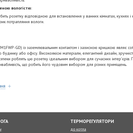
привабливість.
еною вологістю
:
ить розетку відповідною для встановлення у ванних кімнатах, кухнях і 
зик потрапляння вологи.
-M1FWP-GD) із заземлювальним контактом і захисною кришкою являє со
будинку або офісу. Високоякісні матеріали, елегантний дизайн, зручніс
езпеки роблять цю розетку ідеальним вибором для сучасних інтер'єрів. П
привабливість, що робить його чудовим вибором для різних приміщень.
ння
ЛОГА
ТЕРМОРЕГУЛЯТОРИ
у
до котла