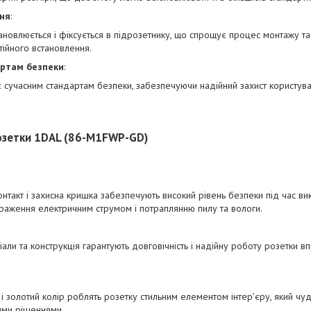
ння
:
тановлюється і фіксується в підрозетнику, що спрощує процес монтажу та
ійного встановлення.
артам безпеки
:
є сучасним стандартам безпеки, забезпечуючи надійний захист користувач
озетки 1DAL (86-M1FWP-GD)
нтакт і захисна кришка забезпечують високий рівень безпеки під час ви
раження електричним струмом і потраплянню пилу та вологи.
іали та конструкція гарантують довговічність і надійну роботу розетки 
 і золотий колір роблять розетку стильним елементом інтер'єру, який чу
ими рішеннями.