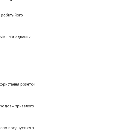
 робить його
ів і під'єднаних
користання розетки,
впродовж тривалого
дово поєднується з