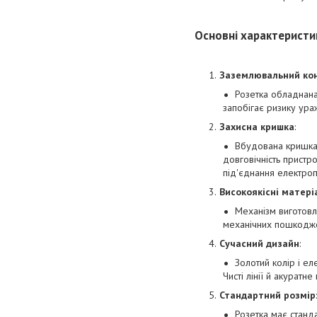
Основні характеристи
Заземлювальний кон
Розетка обладнана
запобігає ризику ур
Захисна кришка
:
Вбудована кришка 
довговічність пристр
під'єднання електроп
Високоякісні матері
Механізм виготовле
механічних пошкодже
Сучасний дизайн
:
Золотий колір і ел
Чисті лінії й акуратн
Стандартний розмір
:
Розетка має станда