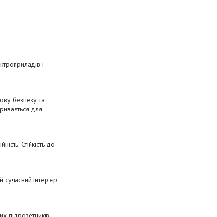
ктроприладів і
ову безпеку та
кривається для
ність. Стійкість до
 сучасний інтер'єр.
их підрозетників.