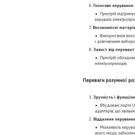
Голосове керування
:
Пристрій підтриму
керувати електропри
Високоякісні матері
Використання висок
і довговічним виборо
Захист від переван
Пристрій обладнан
електроприладів.
Переваги розумної ро
Зручність і функціо
Вбудовані порти U
адаптерів, що звільн
Віддалене керуванн
Можливість керува
якого місця, забезпеч