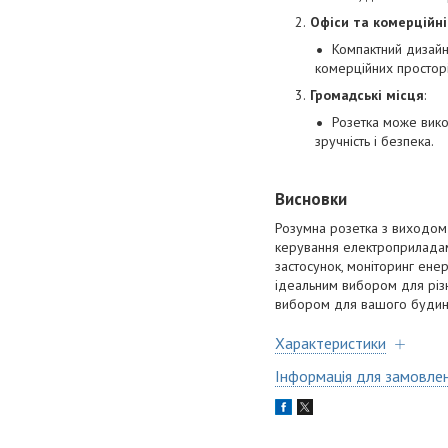
Офіси та комерційн
Компактний дизайн
комерційних простор
Громадські місця
:
Розетка може викор
зручність і безпека.
Висновки
Розумна розетка з виходом 
керування електроприладам
застосунок, моніторинг ене
ідеальним вибором для різни
вибором для вашого будинк
Характеристики
Інформація для замовле