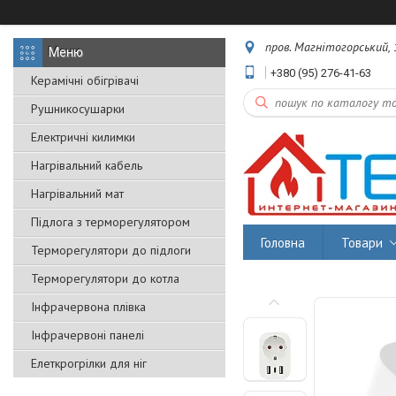
пров. Магнітогорський, 1
+380 (95) 276-41-63
Керамічні обігрівачі
Рушникосушарки
Електричні килимки
Нагрівальний кабель
Нагрівальний мат
Підлога з терморегулятором
Головна
Товари
Терморегулятори до підлоги
Терморегулятори до котла
Інфрачервона плівка
Інфрачервоні панелі
Елеткрогрілки для ніг