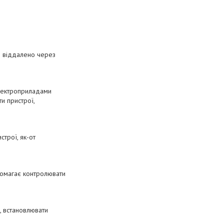
ю віддалено через
електроприладами
и пристрої,
трої, як-от
помагає контролювати
, встановлювати