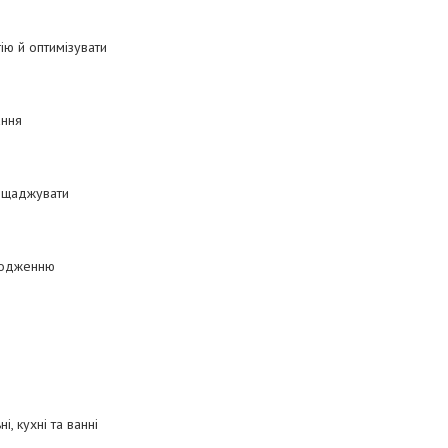
ю й оптимізувати
ання
аощаджувати
шкодженню
, кухні та ванні