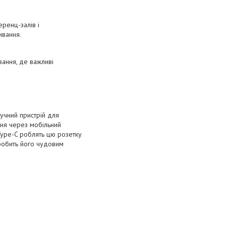
ренц-залів і
ивання.
вання, де важливі
учний пристрій для
ня через мобільний
 Type-C роблять цю розетку
 робить його чудовим