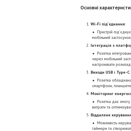
Основні характеристи
Wi-Fi під'єднання
:
Пристрій під'єдну
мобільний застосунок
Інтеграція з платф
Розетка інтегрова
через мобільний заст
настроювати розкладу
Виходи USB і Type-C
:
Розетка обладнана
смартфони, планшети 
Моніторинг енерго
Розетка дає змогу
витрати та оптимізува
Віддалене керуванн
Можливість керува
таймери та створюват