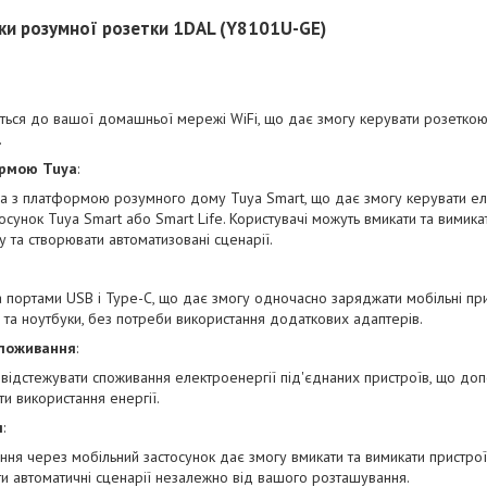
ки розумної розетки 1DAL (Y8101U-GE)
ється до вашої домашньої мережі WiFi, що дає змогу керувати розетко
.
ормою Tuya
:
на з платформою розумного дому Tuya Smart, що дає змогу керувати 
осунок Tuya Smart або Smart Life. Користувачі можуть вмикати та вимикат
 та створювати автоматизовані сценарії.
 портами USB і Type-C, що дає змогу одночасно заряджати мобільні прис
та ноутбуки, без потреби використання додаткових адаптерів.
споживання
:
 відстежувати споживання електроенергії під'єднаних пристроїв, що до
ти використання енергії.
я
:
ння через мобільний застосунок дає змогу вмикати та вимикати пристрої
и автоматичні сценарії незалежно від вашого розташування.