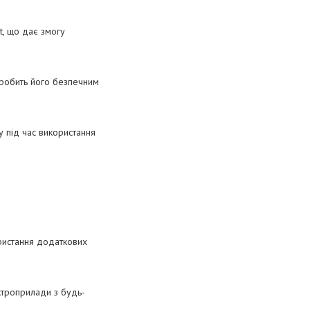
t, що дає змогу
о робить його безпечним
 під час використання
ристання додаткових
ктроприлади з будь-