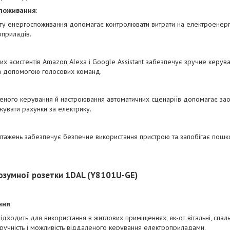
споживання
:
гу енергоспоживання допомагає контролювати витрати на електроенергі
оприладів.
их асистентів Amazon Alexa і Google Assistant забезпечує зручне керув
а допомогою голосових команд.
еного керування й настроювання автоматичних сценаріїв допомагає з
жувати рахунки за електрику.
нтажень забезпечує безпечне використання пристрою та запобігає по
озумної розетки 1DAL (Y8101U-GE)
ння
:
ідходить для використання в житлових приміщеннях, як-от вітальні, спальні
зручність і можливість віддаленого керування електроприладами.