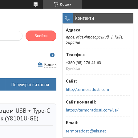
Кошик
Контакти
Знайти
пров. Магнітогорський, 1, Київ,
Україна
+380 (95) 276-41-63
Кошик
KyivStar
Популярні питання
http://termoradosti.com
одом USB + Type-C
https://termoradosti.com/ua/
ик (Y8101U-GE)
termoradosti@ukr.net