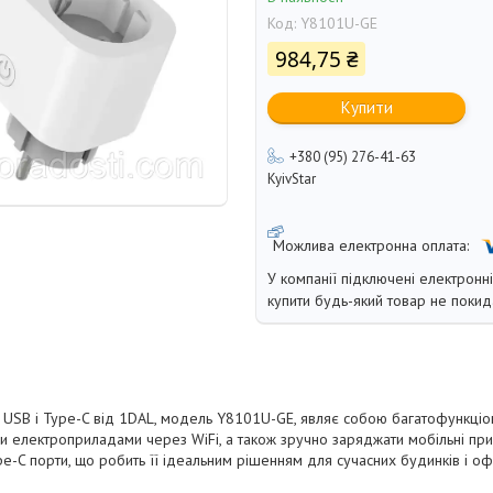
Код:
Y8101U-GE
984,75 ₴
Купити
+380 (95) 276-41-63
KyivStar
У компанії підключені електронн
купити будь-який товар не покид
USB і Type-C від 1DAL, модель Y8101U-GE, являє собою багатофункціон
и електроприладами через WiFi, а також зручно заряджати мобільні при
pe-C порти, що робить її ідеальним рішенням для сучасних будинків і офі