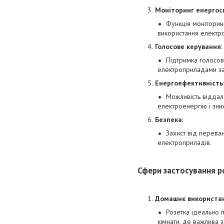
Моніторинг енерго
Функція моніторин
використання електр
Голосове керування
:
Підтримка голосов
електроприладами з
Енергоефективність
:
Можливість віддал
електроенергію і зни
Безпека
:
Захист від перева
електроприладів.
Сфери застосування р
Домашнє використа
Розетка ідеально п
кімнати, де важлива 