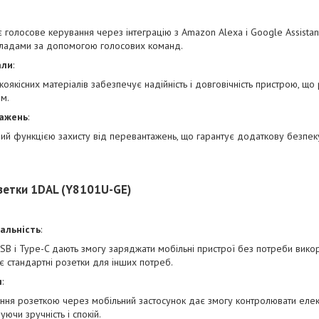
є голосове керування через інтеграцію з Amazon Alexa і Google Assistan
ладами за допомогою голосових команд.
али
:
оякісних матеріалів забезпечує надійність і довговічність пристрою, щ
м.
тажень
:
ий функцією захисту від перевантажень, що гарантує додаткову безпеку
зетки 1DAL (Y8101U-GE)
нальність
:
SB і Type-C дають змогу заряджати мобільні пристрої без потреби вико
яє стандартні розетки для інших потреб.
я
:
ння розеткою через мобільний застосунок дає змогу контролювати еле
уючи зручність і спокій.