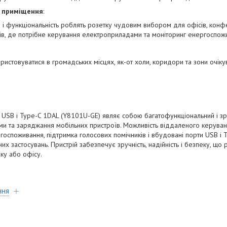
і приміщення
:
 і функціональність роблять розетку чудовим вибором для офісів, конфе
ів, де потрібне керування електроприладами та моніторинг енергоспож
истовуватися в громадських місцях, як-от холи, коридори та зони очіку
USB і Type-C 1DAL (Y8101U-GE) являє собою багатофункціональний і зр
и та заряджання мобільних пристроїв. Можливість віддаленого керуван
ргоспоживання, підтримка голосових помічників і вбудовані порти USB і
х застосувань. Пристрій забезпечує зручність, надійність і безпеку, що
у або офісу.
ння