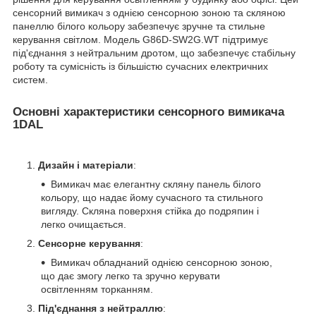
сенсорний вимикач з однією сенсорною зоною та скляною
панеллю білого кольору забезпечує зручне та стильне
керування світлом. Модель G86D-SW2G.WT підтримує
під'єднання з нейтральним дротом, що забезпечує стабільну
роботу та сумісність із більшістю сучасних електричних
систем.
Основні характеристики сенсорного вимикача
1DAL
Дизайн і матеріали
:
Вимикач має елегантну скляну панель білого
кольору, що надає йому сучасного та стильного
вигляду. Скляна поверхня стійка до подряпин і
легко очищається.
Сенсорне керування
:
Вимикач обладнаний однією сенсорною зоною,
що дає змогу легко та зручно керувати
освітленням торканням.
Під'єднання з нейтраллю
: