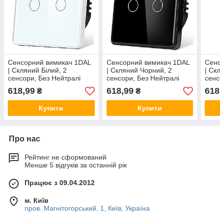
Сенсорний вимикач 1DAL
Сенсорний вимикач 1DAL
Сенс
| Скляний Білий, 2
| Скляний Чорний, 2
| Ск
сенсори, Без Нейтралі
сенсори, Без Нейтралі
сенс
(G86D-SW2G.SL.WT)
(G86D-SW2G.SL.BL)
(G8
618,99
618,99
618
₴
₴
Купити
Купити
Про нас
Рейтинг не сформований
Менше 5 відгуків за останній рік
Працює з 09.04.2012
м. Київ
пров. Магнітогорський, 1, Київ, Україна