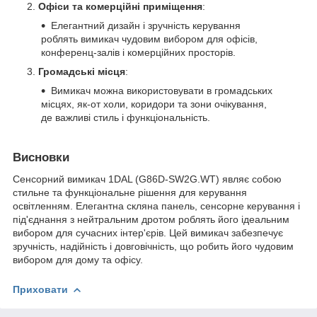
Офіси та комерційні приміщення
:
Елегантний дизайн і зручність керування
роблять вимикач чудовим вибором для офісів,
конференц-залів і комерційних просторів.
Громадські місця
:
Вимикач можна використовувати в громадських
місцях, як-от холи, коридори та зони очікування,
де важливі стиль і функціональність.
Висновки
Сенсорний вимикач 1DAL (G86D-SW2G.WT) являє собою
стильне та функціональне рішення для керування
освітленням. Елегантна скляна панель, сенсорне керування і
під'єднання з нейтральним дротом роблять його ідеальним
вибором для сучасних інтер'єрів. Цей вимикач забезпечує
зручність, надійність і довговічність, що робить його чудовим
вибором для дому та офісу.
Приховати