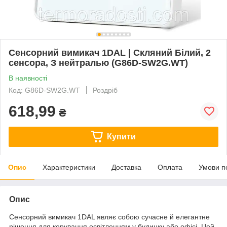
Сенсорний вимикач 1DAL | Скляний Білий, 2
сенсора, З нейтралью (G86D-SW2G.WT)
В наявності
Код: G86D-SW2G.WT
Роздріб
618,99
₴
Купити
Опис
Характеристики
Доставка
Оплата
Умови п
Опис
Сенсорний вимикач 1DAL являє собою сучасне й елегантне
рішення для керування освітленням у будинку або офісі. Цей