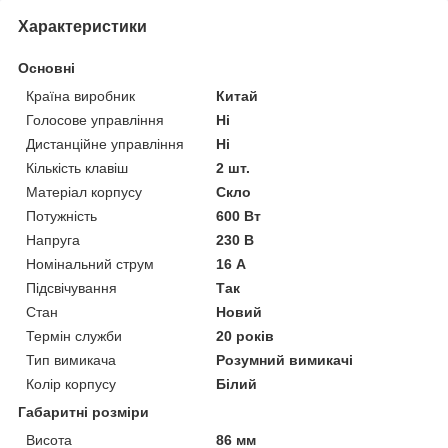
Характеристики
Основні
Країна виробник
Китай
Голосове управління
Ні
Дистанційне управління
Ні
Кількість клавіш
2 шт.
Матеріал корпусу
Скло
Потужність
600 Вт
Напруга
230 В
Номінальний струм
16 А
Підсвічування
Так
Стан
Новий
Термін служби
20 років
Тип вимикача
Розумний вимикачі
Колір корпусу
Білий
Габаритні розміри
Висота
86 мм