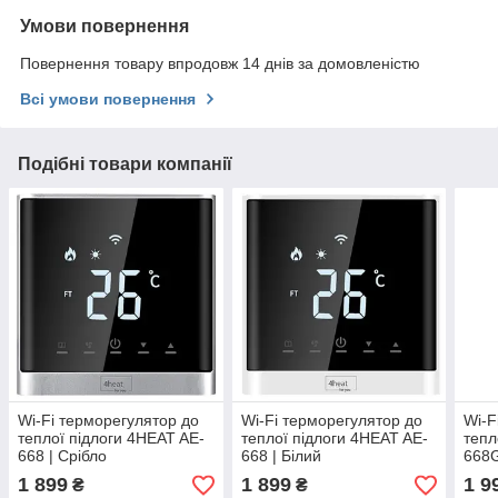
Умови повернення
Повернення товару впродовж 14 днів за домовленістю
Всі умови повернення
Подібні товари компанії
Wi-Fi терморегулятор до
Wi-Fi терморегулятор до
Wi-F
теплої підлоги 4HEAT AE-
теплої підлоги 4HEAT AE-
тепл
668 | Срібло
668 | Білий
668G
1 899
1 899
1 9
₴
₴