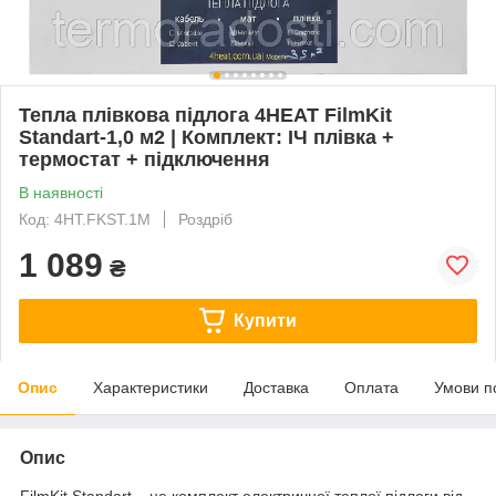
Тепла плівкова підлога 4HEAT FilmKit
Standart-1,0 м2 | Комплект: ІЧ плівка +
термостат + підключення
В наявності
Код: 4HT.FKST.1M
Роздріб
1 089
₴
Купити
Опис
Характеристики
Доставка
Оплата
Умови п
Опис
FilmKit Standart – це комплект електричної теплої підлоги від