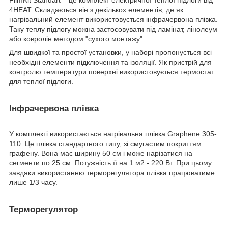
4HEAT. Складається він з декількох елементів, де як
нагрівальний елемент використовується інфрачервона плівка.
Таку теплу підлогу можна застосовувати під ламінат, лінолеум
або ковролін методом "сухого монтажу".
Для швидкої та простої установки, у наборі пропонується всі
необхідні елементи підключення та ізоляції. Як пристрій для
контролю температури поверхні використовується термостат
для теплої підлоги.
Інфрачервона плівка
У комплекті використається нагрівальна плівка Graphene 305-
110. Це плівка стандартного типу, зі смугастим покриттям
графену. Вона має ширину 50 см і може нарізатися на
сегменти по 25 см. Потужність її на 1 м2 - 220 Вт. При цьому
завдяки використанню терморегулятора плівка працюватиме
лише 1/3 часу.
Терморегулятор