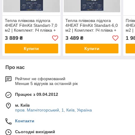
Тепла плівкова підлога
Тепла плівкова підлога
Плів
4HEAT FilmKit Standart-7,0
4HEAT FilmKit Standart-6,0
4HEA
м2 | Комплект: ІЧ плівка +
м2 | Комплект: ІЧ плівка +
м2 |
термостат + підключення
термостат + підключення
+ те
3 889
3 489
1 9
₴
₴
підк
Купити
Купити
Про нас
Рейтинг не сформований
Менше 5 відгуків за останній рік
Працює з 09.04.2012
м. Київ
пров. Магнітогорський, 1, Київ, Україна
Контакти
Сьогодні вихідний