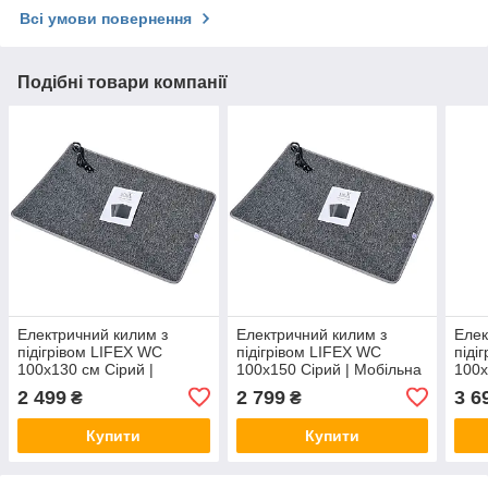
Всі умови повернення
Подібні товари компанії
Електричний килим з
Електричний килим з
Елек
підігрівом LIFEX WC
підігрівом LIFEX WC
піді
100x130 см Сірий |
100x150 Сірий | Мобільна
100x
Мобільна тепла підлога
тепла підлога Warm
Мобі
2 499
2 799
3 6
₴
₴
Warm Carpet
Carpet
Warm
Купити
Купити