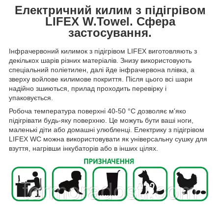
Електричний килим з підігрівом
LIFEX W.Towel. Сфера
застосування.
Інфрачервоний килимок з підігрівом LIFEX виготовляють з
декількох шарів різних матеріалів. Знизу використовують
спеціальний поліетилен, далі йде інфрачервона плівка, а
зверху войлове килимове покриття. Після цього всі шари
надійно зшиються, прилад проходить перевірку і
упаковується.
Робоча температура поверхні 40-50 °C дозволяє м'яко
підігрівати будь-яку поверхню. Це можуть бути ваші ноги,
маленькі діти або домашні улюбленці. Електрику з підігрівом
LIFEX WC можна використовувати як універсальну сушку для
взуття, нагрівши інкубаторів або в інших цілях.