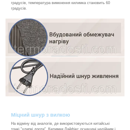
градусів, температура вимкнення килимка становить 60
градусів.
Міцний шнур з вилкою
На відміну від аналогів, де використовуються китайські
тонкі "хлипкі дроти". Килимки Лайфікс оснащені надійним і