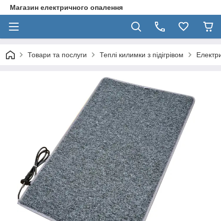
Магазин електричного опалення
Товари та послуги
Теплі килимки з підігрівом
Електри