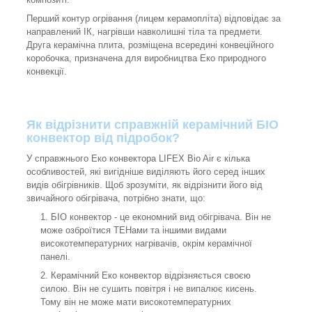
Перший контур огрівання (лицем керамопліта) відповідає за
направлений ІК, нагрівши навколишні тіла та предмети.
Друга керамічна плита, розміщена всередині конвеційного
коробочка, призначена для виробництва Еко природного
конвекції.
Як відрізнити справжній керамічний БІО
конвектор від підробок?
У справжнього Еко конвектора LIFEX Bio Air є кілька
особливостей, які вигідніше виділяють його серед інших
видів обігрівників. Щоб зрозуміти, як відрізнити його від
звичайного обігрівача, потрібно знати, що:
БІО конвектор - це економний вид обігрівача. Він не
може озброїтися ТЕНами та іншими видами
високотемпературних нагрівачів, окрім керамічної
панелі.
Керамічний Еко конвектор відрізняється своєю
силою. Він не сушить повітря і не випалює кисень.
Тому він не може мати високотемпературних