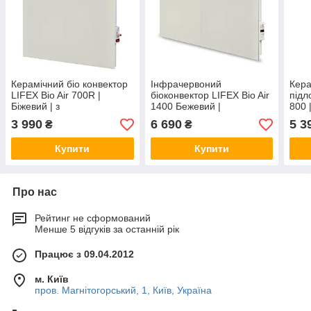
Керамічний біо конвектор
Інфрачервоний
Кера
LIFEX Bio Air 700R |
біоконвектор LIFEX Bio Air
підл
Біжевий | з
1400 Бежевий |
800 
терморегулятором
Керамічний обігрівач з
про
3 990
6 690
5 3
₴
₴
програматором
Купити
Купити
Про нас
Рейтинг не сформований
Менше 5 відгуків за останній рік
Працює з 09.04.2012
м. Київ
пров. Магнітогорський, 1, Київ, Україна