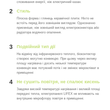
споживання енергії, ніж електричний казан.
2
Стиль
Плоска форма і глянець керамічної плити. Ніхто не
встоїть перед його зовнішнім виглядом. Однозначно
приємніше, ніж зовнішній вигляд електроконектора або
радіатора водяного опалення.
3
Подвійний тип дії
На відміну від інфрачервоного теплого, біоконтектор
створює могутню конвекцію. При цьому через велику
площу нагрівача і досить низької температури
конвекція має потужний потік і не змінює мікроклімат в
приміщенні
4
Не сушить повітря, не спалює кисень
Завдяки високій температурі нагрівання і великій площі
передачі тепла, електропанелі LIFEX не впливають на
внутрішню мікрофлору повітря в приміщенні.