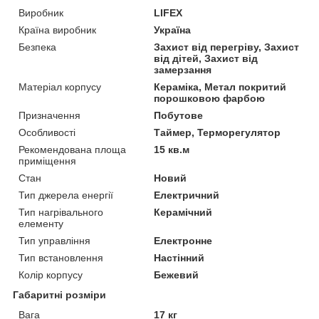
Виробник
LIFEX
Країна виробник
Україна
Безпека
Захист від перегріву, Захист
від дітей, Захист від
замерзання
Матеріал корпусу
Кераміка, Метал покритий
порошковою фарбою
Призначення
Побутове
Особливості
Таймер, Терморегулятор
Рекомендована площа
15 кв.м
приміщення
Стан
Новий
Тип джерела енергії
Електричний
Тип нагрівального
Керамічний
елементу
Тип управління
Електронне
Тип встановлення
Настінний
Колір корпусу
Бежевий
Габаритні розміри
Вага
17 кг