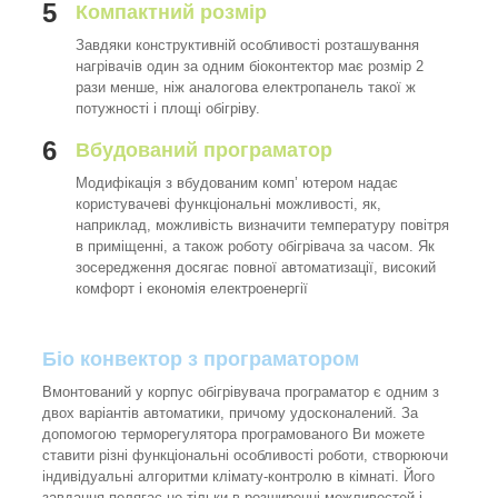
5
Компактний розмір
Завдяки конструктивній особливості розташування
нагрівачів один за одним біоконтектор має розмір 2
рази менше, ніж аналогова електропанель такої ж
потужності і площі обігріву.
6
Вбудований програматор
Модифікація з вбудованим комп’ ютером надає
користувачеві функціональні можливості, як,
наприклад, можливість визначити температуру повітря
в приміщенні, а також роботу обігрівача за часом. Як
зосередження досягає повної автоматизації, високий
комфорт і економія електроенергії
Біо конвектор з програматором
Вмонтований у корпус обігрівувача програматор є одним з
двох варіантів автоматики, причому удосконалений. За
допомогою терморегулятора програмованого Ви можете
ставити різні функціональні особливості роботи, створюючи
індивідуальні алгоритми клімату-контролю в кімнаті. Його
завдання полягає не тільки в розширенні можливостей і