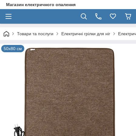
Магазин електричного опалення
Товари та послуги
Електричні грілки для ніг
Електрич
50х80 см