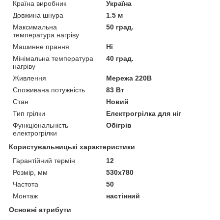
Країна виробник
Україна
Довжина шнура
1.5 м
Максимальна
50 град.
температура нагріву
Машинне прання
Ні
Мінімальна температура
40 град.
нагріву
Живлення
Мережа 220В
Споживана потужність
83 Вт
Стан
Новий
Тип грілки
Електрогрілка для ніг
Функціональність
Обігрів
електрогрілки
Користувальницькі характеристики
Гарантійний термін
12
Розмір, мм
530х780
Частота
50
Монтаж
настінний
Основні атрибути