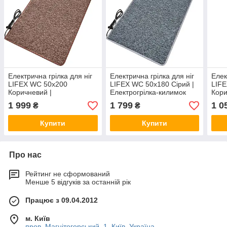
Електрична грілка для ніг
Електрична грілка для ніг
Елек
LIFEX WC 50x200
LIFEX WC 50х180 Сірий |
LIF
Коричневий |
Електрогрілка-килимок
Кори
Електрогрілка-килимок
Елек
1 999
1 799
1 0
₴
₴
Купити
Купити
Про нас
Рейтинг не сформований
Менше 5 відгуків за останній рік
Працює з 09.04.2012
м. Київ
пров. Магнітогорський, 1, Київ, Україна