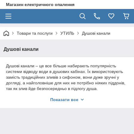
Магазин електричного опалення
Товари та послуги
УТИЛЬ
Душові канали
Душові канали
Душові канали – це все більше набирають популярність
системи відводу води в душових кабінах. Їх використовують
замість традиційних зливів з сифоном, вони дуже зручні у
догляді, а найголовніше для них не потрібно ніяких піддонів,
так як злив йде безпосередньо в підлогу душа.
Показати все
Які бувають душові канали?
Дані пристрої класифікують як точкові і лінійні канали.
Перший тип являє собою організований в одній точці