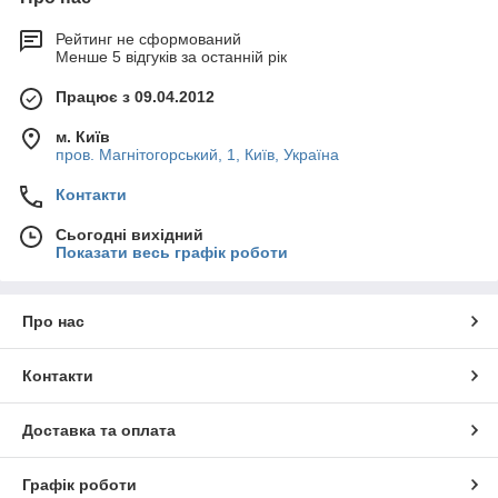
попередньої підготовки і вивчення можливостей
електромережі. Перш ніж купити проточний водонагрівач,
Рейтинг не сформований
рекомендуємо проконсультуватися з досвідченим електриком
Менше 5 відгуків за останній рік
і поцікавитися, чи здатна Ваша проводка витримати можливу
навантаження.
Працює з 09.04.2012
м. Київ
Стоит упомянуть, что проточные водонагреватели могут
пров. Магнітогорський, 1, Київ, Україна
приобретаться индивидуально под источник воды, то есть
можно купить электрический водонагреватель конкретно под
Контакти
кран или душ, который будет снабжать горячей водой только
Сьогодні вихідний
данный выходной узел.
Показати весь графік роботи
Преимущества использования
Про нас
электрических проточных
водонагревателей
Контакти
удобство подключения;
мобильность;
Доставка та оплата
доступная цена;
компактные размеры;
Графік роботи