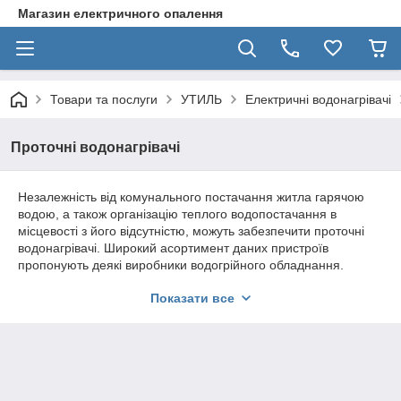
Магазин електричного опалення
Товари та послуги
УТИЛЬ
Електричні водонагрівачі
Проточні водонагрівачі
Незалежність від комунального постачання житла гарячою
водою, а також організацію теплого водопостачання в
місцевості з його відсутністю, можуть забезпечити проточні
водонагрівачі. Широкий асортимент даних пристроїв
пропонують деякі виробники водогрійного обладнання.
Показати все
Як працюють проточні водонагрівачі
Перед покупкою даного пристрою, потрібно усвідомити його
принцип роботи, щоб зрозуміти чи відповідають ваші технічні
умови для його використання або доведеться провести
невеликий "апгрейд" системи.