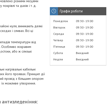
бумовлено різними місцями
покрівлі та дахів і т. д.
Графік роботи
Понеділок
09:30
19:00
районі нуля, виникають деякі
Вівторок
09:30
19:00
ходах і сливах. Всі ці
Середа
09:30
19:00
Четвер
09:30
19:00
репадів температури від
д. Особливо яскравим
Пʼятниця
09:30
19:00
стоки, або ж слизькі
Субота
Вихідний
Неділя
Вихідний
ні нагрівальні кабельні
яких його проявах. Принцип дії
ьний провід з більшим опором
бо їх можливе утворення.
и антизледеніння: