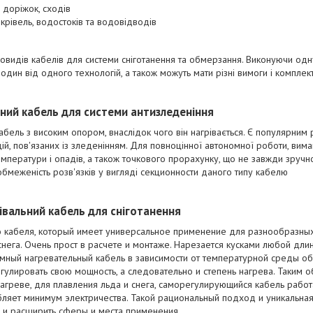
, доріжок, сходів
крівель, водостоків та водовідводів
зновидів кабелів для системи сніготанення та обмерзання. Виконуючи одну
один від одного технологій, а також можуть мати різні вимоги і компле
ьний кабель для системи антизледеніння
кабель з високим опором, внаслідок чого він нагрівається. Є популярним
й, пов'язаних із зледенінням. Для повноцінної автономної роботи, вим
мператури і опадів, а також точкового прорахунку, що не завжди зручн
а обмеженість розв'язків у вигляді секционности даного типу кабелю
вальний кабель для сніготанення
 кабеля, который имеет универсальное применение для разнообразных
снега. Очень прост в расчете и монтаже. Нарезается кусками любой дли
умный нагревательный кабель в зависимости от температурной среды об
гулировать свою мощность, а следовательно и степень нагрева. Таким об
агреве, для плавления льда и снега, саморегулирующийся кабель работ
бляет минимум электричества. Такой рациональный подход и уникальная
у и расширить сферы и места применения.