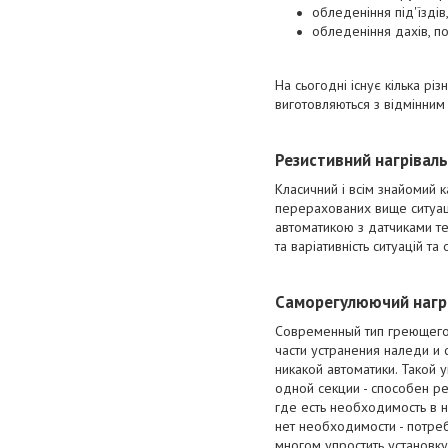
обледеніння під'їздів
обледеніння дахів, по
На сьогодні існує кілька рі
виготовляються з відмінним 
Резистивний нагрівал
Класичний і всім знайомий 
перерахованих вище ситуаці
автоматикою з датчиками те
та варіативність ситуацій т
Саморегулюючий нагрі
Современный тип греющего
части устранения наледи и 
никакой автоматики. Такой 
одной секции - способен ре
где есть необходимость в н
нет необходимости - потре
многом упростить установк