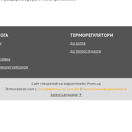
ЛОГА
ТЕРМОРЕГУЛЯТОРИ
у
до котла
до теплої підлоги
плівка
ерморегулятором
Сайт створений на маркетплейсі
Prom.ua
Termoradosti.com |
Поскаржитися на контент
|
Політика конфіденційності
Select Language
▼