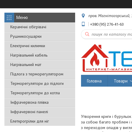
пров. Магнітогорський, 1
+380 (95) 276-41-63
Керамічні обігрівачі
Рушникосушарки
Електричні килимки
Нагрівальний кабель
Нагрівальний мат
Підлога з терморегулятором
Головна
Товари
Терморегулятори до підлоги
Терморегулятори до котла
Інфрачервона плівка
Інфрачервоні панелі
Утворення криги і бурульок 
Елеткрогрілки для ніг
за собою багато проблем і 
з переходом опадів у вигляд