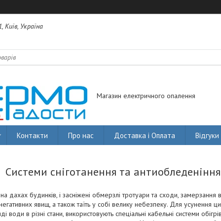
, Київ, Україна
Магазин електричного опалення
Контакти
Про нас
Доставка і Оплата
Відгуки
Системи сніготанення та антиобледеніння
на дахах будинків, і засніжені обмерзлі тротуари та сходи, замерзання в
негативних явищ, а також таїть у собі велику небезпеку. Для усунення ц
і води в різні стани, використовують спеціальні кабельні системи обігрів