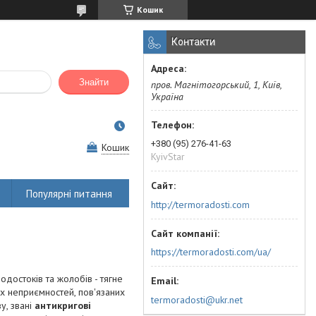
Кошик
Контакти
Знайти
пров. Магнітогорський, 1, Київ,
Україна
+380 (95) 276-41-63
Кошик
KyivStar
Популярні питання
http://termoradosti.com
https://termoradosti.com/ua/
одостоків та жолобів - тягне
их неприємностей, пов'язаних
termoradosti@ukr.net
у, звані
антикригові