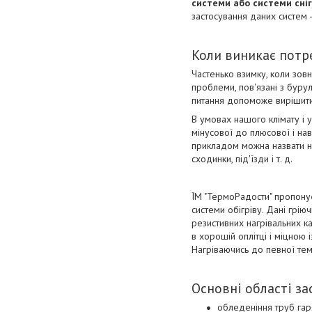
системи або системи сні
застосування даних систем - д
Коли виникає потр
Частенько взимку, коли зовн
проблеми, пов'язані з бурул
питання допоможе вирішити
В умовах нашого клімату і у
мінусової до плюсової і на
прикладом можна назвати на
сходинки, під'їзди і т. д.
ЇМ "ТермоРадости" пропонує
системи обігріву. Дані гріюч
резистивних нагрівальних к
в хорошій оплітці і міцною 
Нагріваючись до певної тем
Основні області за
обледеніння труб га