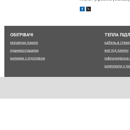
ОБІГРІВАЧІ
ТЕПЛА ПІД
керамічні панелі
кабель в стяжк
рушникосушарки
мат під плитку
килимки з підігрівом
інфрачервона 
комплекти з т