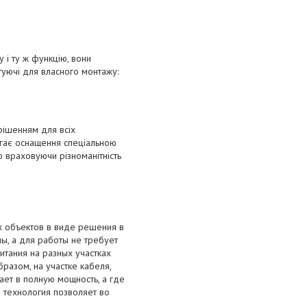
 і ту ж функцію, вони
ктуючі для власного монтажу:
 рішенням для всіх
агає оснащення спеціальною
о враховуючи різноманітність
 объектов в виде решения в
ны, а для работы не требует
итания на разных участках
разом, на участке кабеля,
ает в полную мощность, а где
 технология позволяет во