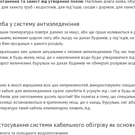
готанення та захист від утворення полою
. Настільки довга назва, о
ля захисту труб і водостоків, для під'їздів, сходів і доріжок, для захисту 
еба у систему антизледеніння
ішня температура повітря далеко за мінус, або ще гірше коливається в 
ьками, великим шаром снігу або льоду на дахах будинків, у під'їздів, на с
 Вам продукція з даного розділу.
країнських зим, цілком актуальним є питання антизледеніння. Під час пе
впаки, в будь-якому місці, де є накопичення води буде утворюватися лі
ріст величезних бурульок на дахах будинків чи обмерзлі розірвані водо
мо в якості вирішення всіх цих неприємностей, використовувати спеціаль
і кабелі для антизледеніння здатні запобігти й усунути лід і сніг в будь-
абелів для сніготанення досить простий! Він полягає в тому, що спеціал
ізоляції встановлюється в критичному місці, де є налдь, бурульки, сніг а
ператури такий кабель елементарно плавить лід.
стосування системи кабельного обігріву як основ
рячого та холодного водопостачання