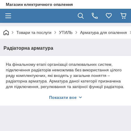
Магазин електричного опалення
Товари та послуги
УТИЛЬ
Арматура для опалення
Радіаторна арматура
На фінальному етапі організації опалювальних систем,
підключення радіаторів неможлива без використання цілого
ряду комплектуючих, які входять у загальне поняття –
радіаторна арматура. Арматура даної категорії призначена
для підключення, регулювання та запірної функції радіатора.
В кожну з цих функціональних груп входить кілька деталей,
Показати все
які обов'язкові до купівлі при складанні радіаторної системи
опалення.
Радіаторна арматура – різновиди
комплектуючих та їх експлуатація