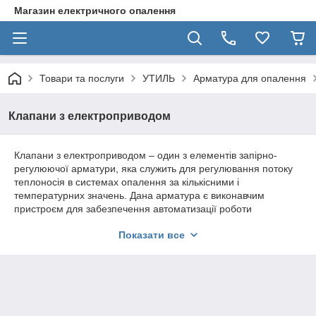
Магазин електричного опалення
Товари та послуги
УТИЛЬ
Арматура для опалення
Клапани з електроприводом
Клапани з електроприводом – один з елементів запірно-
регулюючої арматури, яка служить для регулювання потоку
теплоносія в системах опалення за кількісними і
температурних значень. Дана арматура є виконавчим
пристроєм для забезпечення автоматизації роботи
опалювальних побутових систем. Регулювання і контроль
Показати все
роботи клапана здійснюється за допомогою вбудованого
електричного приводу, який вступає в роботу після
отримання сигналу від зовнішнього контролера температури.
Принцип роботи арматури заснований на формуванні в
циркуляційному відсіку контурів, по яких переміщаються
потоки робочої середовища і змішуються в певних