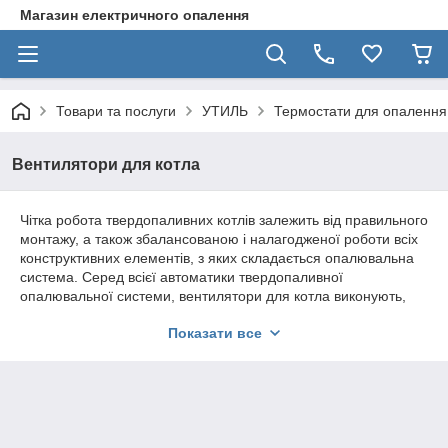
Магазин електричного опалення
Товари та послуги
УТИЛЬ
Термостати для опалення
Вентилятори для котла
Чітка робота твердопаливних котлів залежить від правильного
монтажу, а також збалансованою і налагодженої роботи всіх
конструктивних елементів, з яких складається опалювальна
система. Серед всієї автоматики твердопаливної
опалювальної системи, вентилятори для котла виконують,
можливо, одні з найбільш важливих функцій, до числа яких
Показати все
відносяться:
забезпечення якісного горіння палива;
збільшення ККД роботи котла;
економія палива.