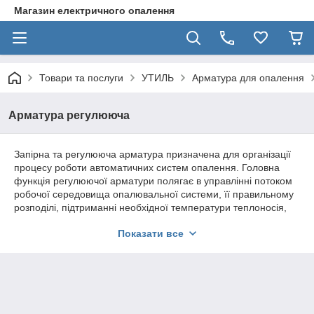
Магазин електричного опалення
Товари та послуги
УТИЛЬ
Арматура для опалення
Арматура регулююча
Запірна та регулююча арматура призначена для організації
процесу роботи автоматичних систем опалення. Головна
функція регулюючої арматури полягає в управлінні потоком
робочої середовища опалювальної системи, її правильному
розподілі, підтриманні необхідної температури теплоносія,
контролі над його витратами. Все це веде до більш
Показати все
збалансованої роботи всієї системи опалення, оптимізації
роботи всіх процесів, а також збільшення терміну служби всіх
елементів і отримання максимального ефекту комфортного
обігріву приміщення, при мінімальних енерговитратах.
Фактично, використання регулюючої арматури дає
можливість повністю автоматизувати опалювальний процес,