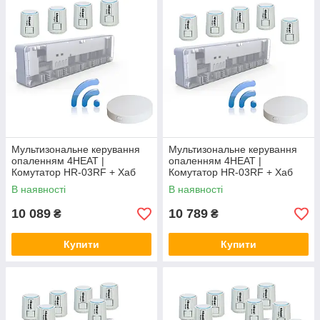
Мультизональне керування
Мультизональне керування
опаленням 4HEAT |
опаленням 4HEAT |
Комутатор HR-03RF + Хаб
Комутатор HR-03RF + Хаб
EGW01 + Сервопривод ATR
EGW01 + Сервопривод ATR
В наявності
В наявності
(4 шт.)
(5 шт.)
10 089
10 789
₴
₴
Купити
Купити