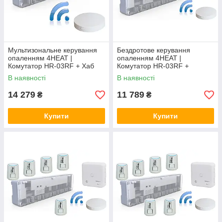
Мультизональне керування
Бездротове керування
опаленням 4HEAT |
опаленням 4HEAT |
Комутатор HR-03RF + Хаб
Комутатор HR-03RF +
EGW01 + Сервопривод ATR
Приймач R06 + Хаб EGW01 +
В наявності
В наявності
(10 шт.)
Привод ATR (4 шт.)
14 279
11 789
₴
₴
Купити
Купити