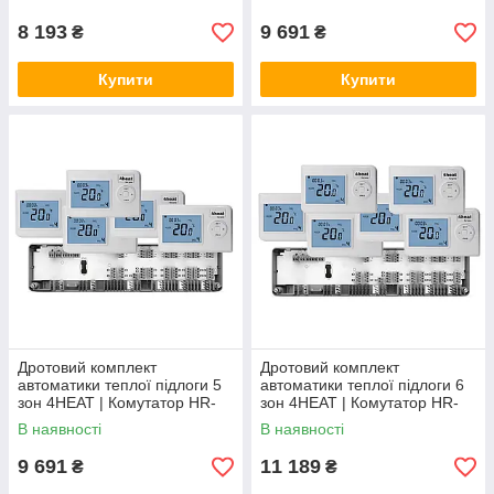
(3 шт)
(4 шт)
8 193
9 691
₴
₴
Купити
Купити
Дротовий комплект
Дротовий комплект
автоматики теплої підлоги 5
автоматики теплої підлоги 6
зон 4HEAT | Комутатор HR-
зон 4HEAT | Комутатор HR-
03C + Терморегулятор HT-02
03C + Терморегулятор HT-02
В наявності
В наявності
(5 шт)
(6 шт.)
9 691
11 189
₴
₴