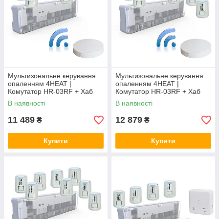
Мультизональне керування
Мультизональне керування
опаленням 4HEAT |
опаленням 4HEAT |
Комутатор HR-03RF + Хаб
Комутатор HR-03RF + Хаб
EGW01 + Сервопривод ATR
EGW01 + Сервопривод ATR
В наявності
В наявності
(6 шт.)
(8 шт.)
11 489
12 879
₴
₴
Купити
Купити