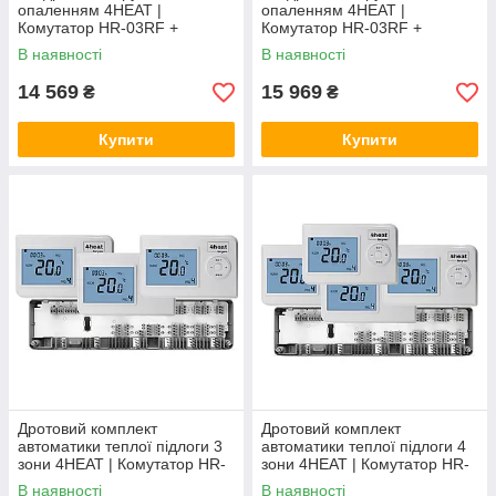
опаленням 4HEAT |
опаленням 4HEAT |
Комутатор HR-03RF +
Комутатор HR-03RF +
Приймач R06 + Хаб EGW01 +
Приймач R06 + Хаб EGW01 +
В наявності
В наявності
Привод ATR (8 шт.)
Привод ATR (10 шт.)
14 569
15 969
₴
₴
Купити
Купити
Дротовий комплект
Дротовий комплект
автоматики теплої підлоги 3
автоматики теплої підлоги 4
зони 4HEAT | Комутатор HR-
зони 4HEAT | Комутатор HR-
03C + Терморегулятор HT-02
03C + Терморегулятор HT-02
В наявності
В наявності