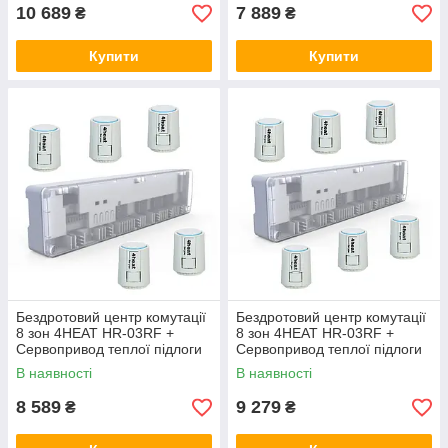
10 689
7 889
₴
₴
Купити
Купити
Бездротовий центр комутації
Бездротовий центр комутації
8 зон 4HEAT HR-03RF +
8 зон 4HEAT HR-03RF +
Сервопривод теплої підлоги
Сервопривод теплої підлоги
4HT.ATR (5 шт.)
4HT.ATR (6 шт.)
В наявності
В наявності
8 589
9 279
₴
₴