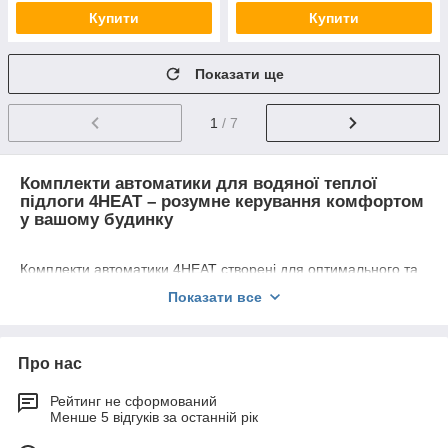
Купити
Купити
Показати ще
1
/ 7
Комплекти автоматики для водяної теплої
підлоги 4HEAT – розумне керування комфортом
у вашому будинку
Комплекти автоматики 4HEAT створені для оптимального та
інтуїтивного керування системами водяної теплої підлоги,
Показати все
забезпечуючи надійний та економічний розподіл тепла в
кожній зоні приміщення. Завдяки сучасним технологіям та
продуманій системі управління, встановлення та
Про нас
експлуатація систем стають максимально зручними як для
професіоналів, так і для домашніх майстрів.
Рейтинг не сформований
Менше 5 відгуків за останній рік
Основні компоненти комплекту: