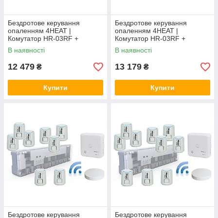
Бездротове керування
Бездротове керування
опаленням 4HEAT |
опаленням 4HEAT |
Комутатор HR-03RF +
Комутатор HR-03RF +
Приймач R06 + Хаб EGW01 +
Приймач R06 + Хаб EGW01 +
В наявності
В наявності
Привод ATR (5 шт.)
Привод ATR (6 шт.)
12 479
13 179
₴
₴
Купити
Купити
Бездротове керування
Бездротове керування