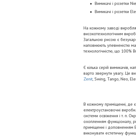
Вимикачі і розетки Nie
Вимикачі і розетки Ele
На кожному заводі виробляє
високотехнологічним виро
Загальною рисою є безукариз
наповнюють упевненістю маю
технологічністю, що 100% В
Є кілька серій вимикачів, н
варто звернути увагу. Це вишу
Zenit
, Swing, Tango, Neo, Ele
В кожному приміщенні, де є
електроустановочні вироби.
системи освіження і т. п. 
охопленням функціоналу, різ
приміщенні і доповненням Ва
виконувати естетичну функці