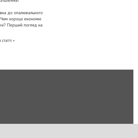
 опалення?
овка до опалювального
 Чим хороші економні
ачі? Перший погляд на
 статті