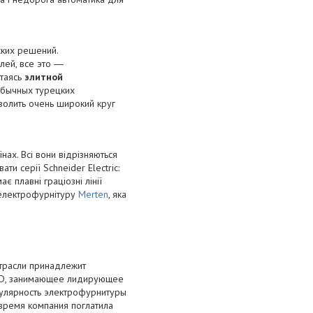
ских решений.
лей, все это ―
итаясь
элитной
обычных турецких
волить очень широкий круг
нах. Всі вони відрізняються
ти серії Schneider Electric:
є плавні граціозні лінії
и електрофурнітуру
Merten
, яка
отрасли принадлежит
ND, занимающее лидирующее
пулярность электрофурнитуры
 время компания поглатила