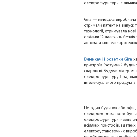
електрофурнітури, є вимика
Gira ― німецька виробнича е
отримали патент на випуск 
технології, отримувала нові
оскільки їй належить безліч
автоматизації електротехнік
Вимикачі і розетки Gira
ха
пристроїв "розумний будинок
сваровскі. Будучи лідером в
електрофурнітуру Гіра, знаю
інтелектуального продукт з
Не один будинок або офіс, 
електромережа потребує як 
електрофурнітури, навіть см
всіляких пристроїв, здатни
електроустановочних виробі
не обмежується виробництво