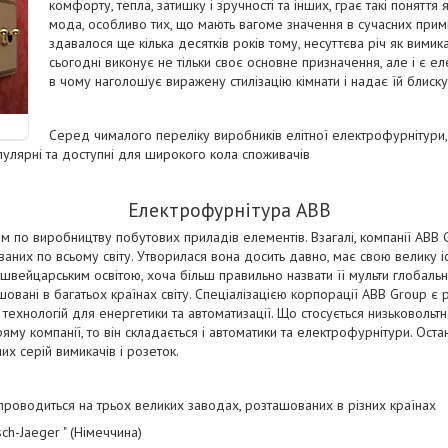
комфорту, тепла, затишку і зручності та інших, грає такі поняття я
мода, особливо тих, що мають вагоме значення в сучасних приміщ
здавалося ще кілька десятків років тому, несуттєва річ як вимик
сьогодні виконує не тільки своє основне призначення, але і є е
в чому наголошує виражену стилізацію кімнати і надає їй блиску
Серед чималого переліку виробників елітної електрофурнітури, 
опулярні та доступні для широкого кола споживачів
Електрофурнітура ABB
ом по виробництву побутових приладів елементів. Взагалі, компанії ABB 
ованих по всьому світу. Утворилася вона досить давно, має свою велику 
вейцарським освітою, хоча більш правильно назвати її мульти глобальної,
шовані в багатьох країнах світу. Спеціалізацією корпорації ABB Group є
 технологій для енергетики та автоматизації. Що стосується низьковольт
яму компанії, то він складається і автоматики та електрофурнітури. Ост
х серій вимикачів і розеток.
роводиться на трьох великих заводах, розташованих в різних країнах
ch-Jaeger " (Німеччина)