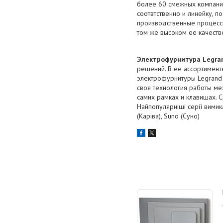
более 60 смежных компани
соотвтственно и линейку, 
производственные процессы
том же высоком ее качеств
Электрофурнитура Legra
решений. В ее ассортимент
электрофурнитуры Legrand 
своя технология работы ме
самих рамках и клавишах. С
Найпопулярніші серії вимик
(Каріва), Suno (Суно)