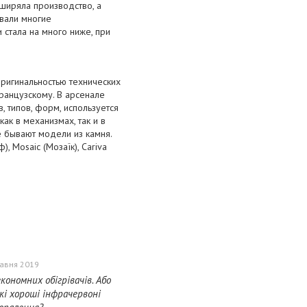
ширяла производство, а
овали многие
стала на много ниже, при
оригинальностью технических
ранцузскому. В арсенале
 типов, форм, используется
ак в механизмах, так и в
же бывают модели из камня.
ф), Mosaic (Мозаїк), Cariva
равня 2019
кономних обігрівачів. Або
кі хороші інфрачервоні