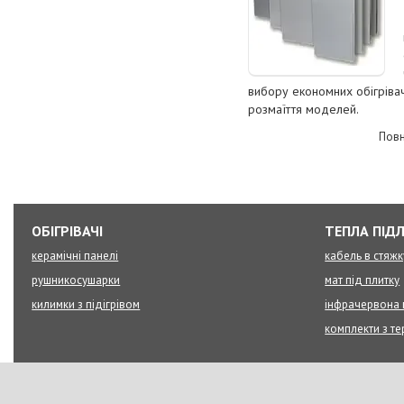
вибору економних обігрівач
розмаїття моделей.
Повн
ОБІГРІВАЧІ
ТЕПЛА ПІД
керамічні панелі
кабель в стяжк
рушникосушарки
мат під плитку
килимки з підігрівом
інфрачервона 
комплекти з т