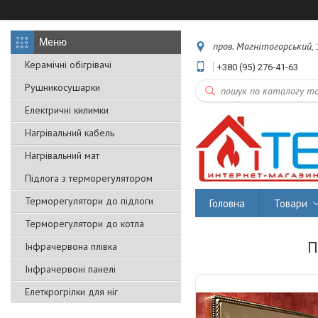
пров. Магнітогорський, 1
Керамічні обігрівачі
+380 (95) 276-41-63
Рушникосушарки
Електричні килимки
Нагрівальний кабель
Нагрівальний мат
Підлога з терморегулятором
Терморегулятори до підлоги
Головна
Товари
Терморегулятори до котла
П
Інфрачервона плівка
Інфрачервоні панелі
Елеткрогрілки для ніг