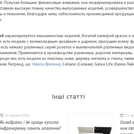
й. Получая большие финансовые вливания, она модернизировала и рас
поставили высокую планку качества выпускаемых изделий, усовершенств
 и технолгии, благодаря чему себестоимость производимой продукции 
е.
nd
характеризуется изысканностью изделий, богатой палитрой красок и 
е есть модели с великоледным дизайном и шармом, присущим всему ф
есть немало различных серий розеток и выключателей различных видов,
ханизмов. Применяется в производстве различные дорогие материалы, к
реди них есть модели из пластика, кожи, дерева, металла и стекла, так
ачів Легренд, це:
Valena (Валена)
, Celiane (Селиан), Galea Life (Галея Лай
Інші статті
15 липня 2019
23 т
Як вибрати і де краще купити
Огляд е
інфрачервону панель опалення?
чим та