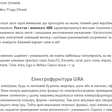
ssen (Іспанія)
ktro Praga (Чехія)
ться своя серія вимикачів, що проходять на ньому повний цикл виробни
бництвом.
Розетки і вимикачі ABB
, характеризуються високим ступенем н
ненное якість лиття і складання, виготовлення механізмів і багатоступе
ть елегантний зовнішній вигляд і настільки різноманітний асортимент з
и знайдете бажаний варіант саме в ній!
аповнених шармом і унікальністю, які мають найбільшу популярність, на як
кані унікальні пристрої серії: basic55, Decento, carat, pure сталь, impuls, 
ment, Time Arbo, Ego-n, Reflex, Future linear і т. д.
Електрофурнітура GIRA
 електрика, будь то житловий будинок, квартира, дача або ж магазин, оф
 Вони можуть виконувати різні функції по електропостачанню приміщенн
Окремим сегментом у цьому напрямку виділяється елітна електрофурнітур
номанітністю кольору, форми і матеріалу. Такі речі актуальні при створ
шого інтер'єру. Тобто крім виконання технічної функції, серії елітних р
ю, надаючи приміщенню нотки витонченості і унікальності. Однією з таки