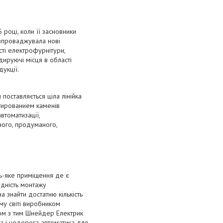
році, коли її засновники
 впроваджувала нові
сті електрофурнітури,
ідируючі місця в області
дукції.
поставляється ціла лінійка
стированием каменів
втоматизації,
йного, продуманого,
дь-яке приміщення де є
ідність монтажу
а знайти достатню кількість
му світі виробником
зом з тим Шнейдер Електрик
а і недорога автоматика для