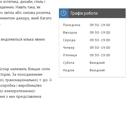
к естетика, дизайн, стиль і
еннях. Навіть така, як
ач світла або силова розетка,
Графік роботи
лементом декору, який багато
.
Понеділок
09:30
19:00
Вівторок
09:30
19:00
виділяються кілька явних
Середа
09:30
19:00
Четвер
09:30
19:00
Пʼятниця
09:30
19:00
Субота
Вихідний
Group належить більше сотні
Неділя
Вихідний
історію. За походженням
 транснаціональної, т. до. її
 розробка і виробництво
ної електротехнічної
ання з них представлена