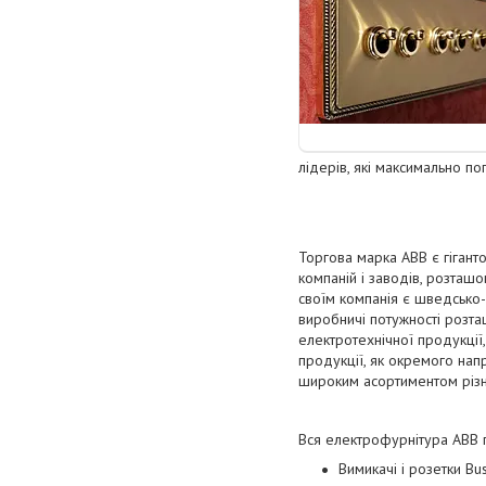
лідерів, які максимально п
Торгова марка ABB є гігант
компаній і заводів, розташ
своїм компанія є шведсько-ш
виробничі потужності розта
електротехнічної продукції,
продукції, як окремого напр
широким асортиментом різни
Вся електрофурнітура ABB п
Вимикачі і розетки Bus