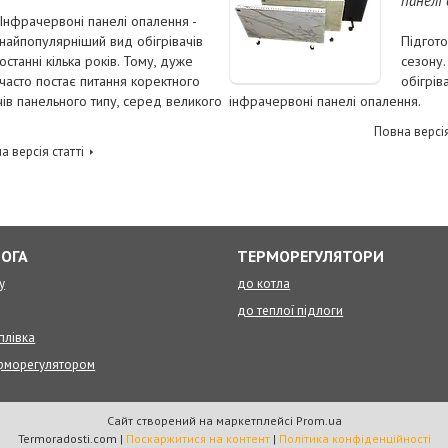
панелі
Інфрачервоні панелі опалення -
найпопулярніший вид обігрівачів
Підгот
останні кілька років. Тому, дуже
сезону.
часто постає питання коректного
обігрів
ів панельного типу, серед великого
інфрачервоні панелі опалення.
Повна версія
а версія статті
ЛОГА
ТЕРМОРЕГУЛЯТОРИ
у
до котла
до теплої підлоги
плівка
ерморегулятором
Сайт створений на маркетплейсі
Prom.ua
Termoradosti.com |
Поскаржитися на контент
|
Політика конфіденційності