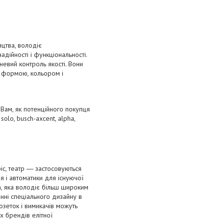
цтва, володіє
адійності і функціональності.
невий контроль якості. Вони
а формою, кольором і
і Вам, як потенційного покупця
solo, busch-axcent, alpha,
іс, театр ― застосовуються
я і автоматики для існуючої
а, яка володіє більш широким
енні спеціального дизайну в
озеток і вимикачів можуть
х брендів елітної