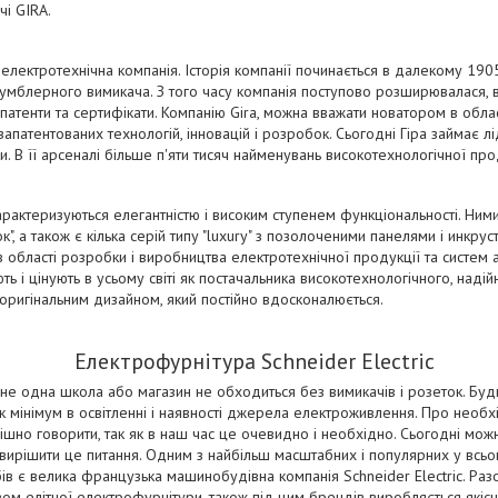
чі GIRA.
лектротехнічна компанія. Історія компанії починається в далекому 1905 
тумблерного вимикача. З того часу компанія поступово розширювалася,
 патенти та сертифікати. Компанію Gira, можна вважати новатором в обла
 запатентованих технологій, інновацій і розробок. Сьогодні Гіра займає л
и. В її арсеналі більше п'яти тисяч найменувань високотехнологічної про
рактеризуються елегантністю і високим ступенем функціональності. Ними 
", а також є кілька серій типу "luxury" з позолоченими панелями і инкру
 області розробки і виробництва електротехнічної продукції та систем а
ть і цінують в усьому світі як постачальника високотехнологічного, наді
 оригінальним дизайном, який постійно вдосконалюється.
Електрофурнітура Schneider Electric
не одна школа або магазин не обходиться без вимикачів і розеток. Бу
мінімум в освітленні і наявності джерела електроживлення. Про необх
ішно говорити, так як в наш час це очевидно і необхідно. Сьогодні можн
х вирішити це питання. Одним з найбільш масштабних і популярних у всьо
в є велика французька машинобудівна компанія Schneider Electric. Ра
м елітної електрофурнітури, також під цим брендів виробляється якісн