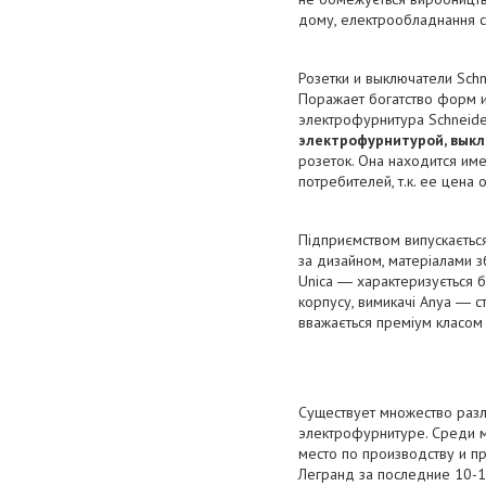
дому, електрообладнання с
Розетки и выключатели Schn
Поражает богатство форм и
электрофурнитура Schneider
электрофурнитурой, вык
розеток. Она находится им
потребителей, т.к. ее цена
Підприємством випускається 
за дизайном, матеріалами зб
Unica ― характеризується бе
корпусу, вимикачі Anya ― с
вважається преміум класом 
Существует множество разл
электрофурнитуре. Среди 
место по производству и п
Легранд за последние 10-15