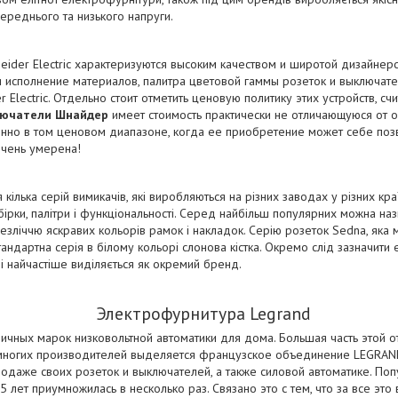
ереднього та низького напруги.
eider Electric характеризуются высоким качеством и широтой дизайнер
 исполнение материалов, палитра цветовой гаммы розеток и выключате
 Electric. Отдельно стоит отметить ценовую политику этих устройств, сч
лючатели Шнайдер
имеет стоимость практически не отличающуюся от 
енно в том ценовом диапазоне, когда ее приобретение может себе поз
 очень умерена!
кілька серій вимикачів, які виробляються на різних заводах у різних краї
ірки, палітри і функціональності. Серед найбільш популярних можна назва
зліччю яскравих кольорів рамок і накладок. Серію розеток Sedna, яка ма
тандартна серія в білому кольорі слонова кістка. Окремо слід зазначит
і найчастіше виділяється як окремий бренд.
Электрофурнитура Legrand
ичных марок низковольтной автоматики для дома. Большая часть этой 
многих производителей выделяется французское объединение LEGRA
родаже своих розеток и выключателей, а также силовой автоматике. По
 лет приумножилась в несколько раз. Связано это с тем, что за все это