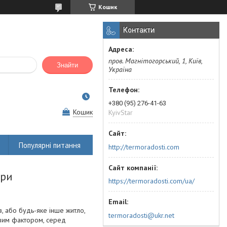
Кошик
Контакти
пров. Магнітогорський, 1, Київ,
Знайти
Україна
+380 (95) 276-41-63
Кошик
KyivStar
Популярні питання
http://termoradosti.com
ури
https://termoradosti.com/ua/
з, або будь-яке інше житло,
termoradosti@ukr.net
вим фактором, серед