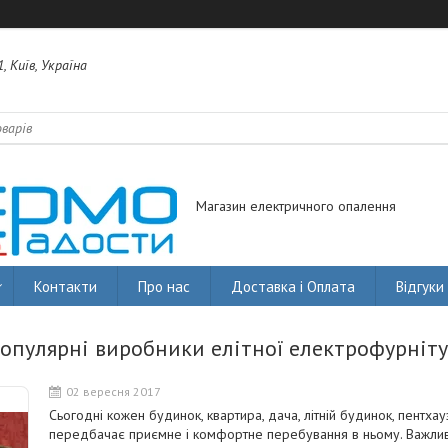
, Київ, Україна
Магазин електричного опалення
Контакти
Про нас
Доставка і Оплата
Відгуки
опулярні виробники елітної електрофурніт
02 вересня 2017
Сьогодні кожен будинок, квартира, дача, літній будинок, пентхау
передбачає приємне і комфортне перебування в ньому. Важли