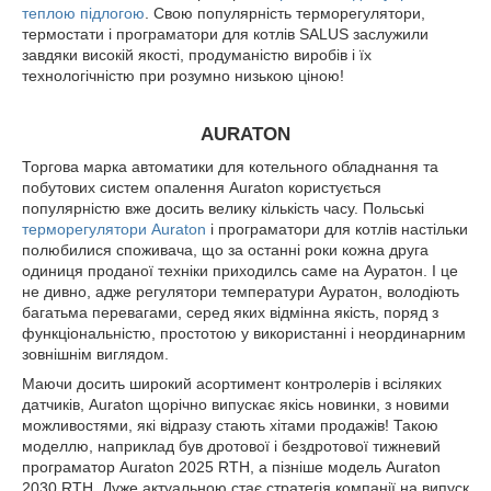
теплою підлогою
. Свою популярність терморегулятори,
термостати і програматори для котлів SALUS заслужили
завдяки високій якості, продуманістю виробів і їх
технологічністю при розумно низькою ціною!
AURATON
Торгова марка автоматики для котельного обладнання та
побутових систем опалення Auraton користується
популярністю вже досить велику кількість часу. Польські
терморегулятори Auraton
і програматори для котлів настільки
полюбилися споживача, що за останні роки кожна друга
одиниця проданої техніки приходилсь саме на Ауратон. І це
не дивно, адже регулятори температури Ауратон, володіють
багатьма перевагами, серед яких відмінна якість, поряд з
функціональністю, простотою у використанні і неординарним
зовнішнім виглядом.
Маючи досить широкий асортимент контролерів і всіляких
датчиків, Auraton щорічно випускає якісь новинки, з новими
можливостями, які відразу стають хітами продажів! Такою
моделлю, наприклад був дротової і бездротової тижневий
програматор Auraton 2025 RTH, а пізніше модель Auraton
2030 RTH. Дуже актуальною стає стратегія компанії на випуск