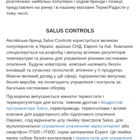
розглянемо найбільш популярні і ходові бренди і позиції,
представлені на ринку і в нашому магазині ТермоРадости у
тому числі:
SALUS CONTROLS
Англійська бренд Salus Controls користується великою
популярністю в Україні, країнах СНД, Європі та Азії. Компанія
спеціалізується на розробці і випуску всіляких регуляторів
температури та рішень для управління різними системами
опалення. Будучи новатором, компанії належить безліч
інновацій та сучасних технологій, втілених у її продуктах.
Маючи великий досвід у цій сфері, підприємство випускає
безліч виробів, які полегшують управління і контроль за
багатьма системами обігріву.
Під маркою випускаються кімнатні термостати і
терморегулятори для котла, тижневі дротові і
бездротові
програматори Salus
, сервоприводи, термоголовки і всілякі
клапани для радіаторного або підлогового опалення.
Окремо, слід відзначити цілу лінійку пристроїв Salus, для
мультизональної
управління опаленням через інтернет
або
смартфон IT500 і IT600, серію автоматики Expert. Ця лінійка
являє собою безліч контролерів і
термостатів для управління