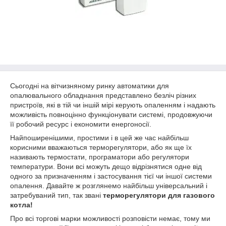
Сьогодні на вітчизняному ринку автоматики для
опалювального обладнання представлено безліч різних
пристроїв, які в тій чи іншій мірі керують опаленням і надають
можливість повноцінно функціонувати системі, продовжуючи
її робочий ресурс і економити енергоносії.
Найпоширенішими, простими і в цей же час найбільш
корисними вважаються терморегулятори, або як ще їх
називають термостати, програматори або регулятори
температури. Вони всі можуть дещо відрізнятися одне від
одного за призначенням і застосування тієї чи іншої системи
опалення. Давайте ж розглянемо найбільш універсальний і
затребуваний тип, так звані
терморегулятори для газового
котла!
Про всі торгові марки можливості розповісти немає, тому ми