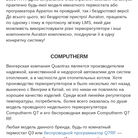
практично будь-якої моделі кімнатного термостата або
програматора Ауратон як провідний, так і бездротової версії.
До всього цього, всі бездротові пристрої Auraton, працюють
по одному і тому ж протоколу зв'язку LMS, який дає
можливість використовувати різні терморегулятори і інші
компоненти Auraton комплексно, поєднуючи її в одну
конкретну систему!
COMPUTHERM
Венгерская компания Quantrax является производителем
надежной, качественной и недорогой автоматики для систем
отопления, а в частности для отопительных котлов. Хотя
производство терморегуляторов и было несколько лет назад
вынесено с Венгрии в Китай, но это никак не повлияло на
хорошее качество изделий. Среди всей линейки регуляторов
температуры, потребитель. более всего оказалась по душе
модель проводного недельного терморегулятора
Computherm Q7 и его беспроводная версия Computherm Q7
RF.
Любая модель данного бренда, будь-то комнатный
термостат Q3 или
беспроводной программатор Q7RF
―