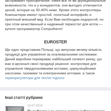
заслуживает приобретения. Имея все те же функциональные
возможности, что и у конкурентов, они выгодно отличаются
ценой, которая на 30-40% ниже. Кроме этого контроллеры
Компьютерм имеют простой, понятный интерфейс и
приятный внешний вид. Если Вам необходим недорогой, но
при этом качественный и надежный термостат для котла ―
купите программатор Computherm!
EUROSTER
Ще один представник Польщі, що випускає велику кількість
продукції для управління за опалювальними системами.
Даний виробник перекриває найбільший сегмент ринку, що
має в арсеналі своєї продукції рішення: контролери для
управління твердопаливними котлами, циркуляційними
насосами, газовими та електричними котлами, а також
терморегулятори для теплої підлоги
Інші статті рубрики
15.07.2019
Як вибрати і де краще купити інфрачервону