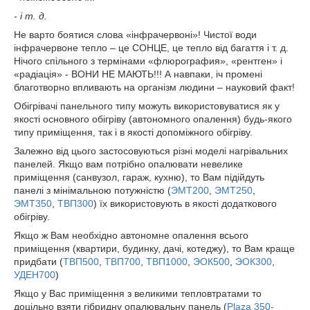
- і т. д.
Не варто боятися слова «інфрачервоні»! Чистої води
інфрачервоне тепло – це СОНЦЕ, це тепло від багаття і т. д.
Нічого спільного з термінами «флюрография», «рентген» і
«радіація» - ВОНИ НЕ МАЮТЬ!!! А навпаки, іч промені
благотворно впливають на організм людини – науковий факт!
Обігрівачі панельного типу можуть використовуватися як у
якості основного обігріву (автономного опалення) будь-якого
типу приміщення, так і в якості допоміжного обігріву.
Залежно від цього застосовуються різні моделі нагрівальних
панелей. Якщо вам потрібно опалювати невелике
приміщення (санвузол, гараж, кухню), то Вам підійдуть
панелі з мінімальною потужністю (
ЭМТ200
,
ЭМТ250
,
ЭМТ350
,
ТВП300
) їх використовують в якості додаткового
обігріву.
Якщо ж Вам необхідно автономне опалення всього
приміщення (квартири, будинку, дачі, котеджу), то Вам краще
придбати (
ТВП500
,
ТВП700
,
ТВП1000
,
ЭОК500
,
ЭОК300
,
УДЕН700
)
Якщо у Вас приміщення з великими тепловтратами то
доцільно взяти гібридну опалювальну панель (
Plaza 350-