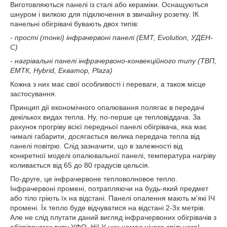
Виготовляються панелі із сталі або кераміки. Оснащуються
шнуром і вилкою для підключення в звичайну розетку. ІК
панельні обігрівачі бувають двох типів:
- прості (тонкі) інфрачервоні панелі (ЕМТ, Evolution, УДЕН-
С)
- нагрівальні панелі інфрачервоно-конвекційного типу (ТВП,
ЕМТК, Hybrid, Екватор, Plaza)
Кожна з них має свої особливості і переваги, а також місце
застосування.
Принцип дії економічного опалювання полягає в передачі
декількох видах тепла. Ну, по-перше це тепловіддача. За
рахунок прогріву всієї передньої панелі обігрівача, яка має
чималі габарити, досягається велика передача тепла від
панелі повітрю. Слід зазначити, що в залежності від
конкретної моделі опалювальної панелі, температура нагріву
коливається від 65 до 80 градусів цельсія.
По-друге, це інфрачервоне тепловолновое тепло.
Інфрачервоні промені, потрапляючи на будь-який предмет
або тіло гріють їх на відстані. Панелі опалення мають м'які ІЧ
промені. Їх тепло буде відчуватися на відстані 2-3х метрів.
Але не слід плутати даний вигляд інфрачервоних обігрівачів з