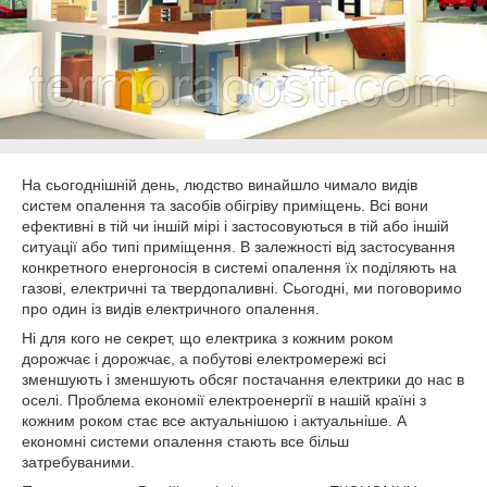
На сьогоднішній день, людство винайшло чимало видів
систем опалення та засобів обігріву приміщень. Всі вони
ефективні в тій чи іншій мірі і застосовуються в тій або іншій
ситуації або типі приміщення. В залежності від застосування
конкретного енергоносія в системі опалення їх поділяють на
газові, електричні та твердопаливні. Сьогодні, ми поговоримо
про один із видів електричного опалення.
Ні для кого не секрет, що електрика з кожним роком
дорожчає і дорожчає, а побутові електромережі всі
зменшують і зменшують обсяг постачання електрики до нас в
оселі. Проблема економії електроенергії в нашій країні з
кожним роком стає все актуальнішою і актуальніше. А
економні системи опалення стають все більш
затребуваними.