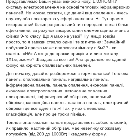
Представляємо Вашій увазі відносно нову, ЕКОНОМНУ
систему електроопалення на основі теплових інфрачервоних
панелей. Не можна сказати, що даний вид опалення - якесь
ноу-хау або новаторство у сфері опалення. Ні! Тут просто
використаний більш раціональний тип передачі тепла і більш
ефективний, за рахунок використання елементарних знань з
фізики 9-го класу. Що я маю на увазі? Ну, якщо зовсім
просто, то я завжди ставлю одне і те ж питання: Звичайний
побутовий праска може опалювати кімнату в 5м2? - ви
скажіть: «Ні!» А якщо до праски прикріпити лист металу
1Х1м, зможе? Швидше за все так! Але це далеко не єдиний
фокус на користь опалювальних панелей.
Для початку, давайте розберемося з термінологією! Теплова
панель, опалювальна панель, нагрівальна панель,
інфрачервона панель, панель опалення, економні панелі,
економне електроопалення, автономне опалення,
електропанелі, інфрачервоний обігрівач, панельний
обігрівач, конвекційна панель, настінна панель, електричний
обігрівач це все одне і те ж! Так, у них є невелика
класифікація, але про це трохи пізніше.
Теплові опалювальні панелі представляють собою плоский,
як правило, настінний обігрівач, має невелику споживану
потужність (від 200 до 1000Вт) і квадратну форму.