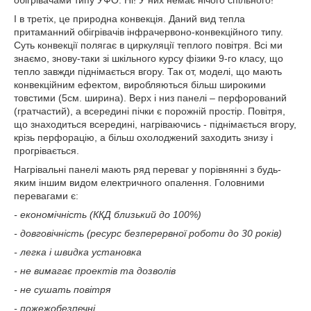
обігрівачами типу УФО. Ні! У них немає нічого спільного!
І в третіх, це природна конвекція. Даний вид тепла
притаманний обігрівачів інфрачервоно-конвекційного типу.
Суть конвекції полягає в циркуляції теплого повітря. Всі ми
знаємо, знову-таки зі шкільного курсу фізики 9-го класу, що
тепло завжди піднімається вгору. Так от, моделі, що мають
конвекційним ефектом, виробляються більш широкими
товстими (5см. ширина). Верх і низ панелі – перфорований
(гратчастий), а всередині пічки є порожній простір. Повітря,
що знаходиться всередині, нагріваючись - піднімається вгору,
крізь перфорацію, а більш охолоджений заходить знизу і
прогрівається.
Нагрівальні панелі мають ряд переваг у порівнянні з будь-
яким іншим видом електричного опалення. Головними
перевагами є:
- економічність (ККД близький до 100%)
- довговічність (ресурс безперервної роботи до 30 років)
- легка і швидка установка
- не вимагає проектів та дозволів
- не сушать повітря
- пожежобезпечні