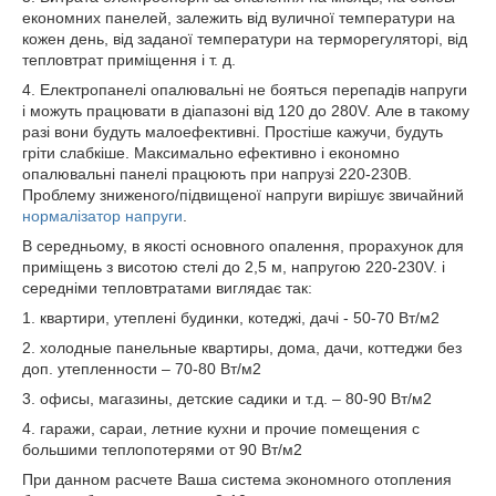
економних панелей, залежить від вуличної температури на
кожен день, від заданої температури на терморегуляторі, від
тепловтрат приміщення і т. д.
4. Електропанелі опалювальні не бояться перепадів напруги
і можуть працювати в діапазоні від 120 до 280V. Але в такому
разі вони будуть малоефективні. Простіше кажучи, будуть
гріти слабкіше. Максимально ефективно і економно
опалювальні панелі працюють при напрузі 220-230В.
Проблему зниженого/підвищеної напруги вирішує звичайний
нормалізатор напруги
.
В середньому, в якості основного опалення, прорахунок для
приміщень з висотою стелі до 2,5 м, напругою 220-230V. і
середніми тепловтратами виглядає так:
1. квартири, утеплені будинки, котеджі, дачі - 50-70 Вт/м2
2. холодные панельные квартиры, дома, дачи, коттеджи без
доп. утепленности – 70-80 Вт/м2
3. офисы, магазины, детские садики и т.д. – 80-90 Вт/м2
4. гаражи, сараи, летние кухни и прочие помещения с
большими теплопотерями от 90 Вт/м2
При данном расчете Ваша система экономного отопления