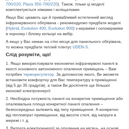
700/220
,
Plaza 350-700/220
). Також, тільки ці моделі
комплектуються ніжками і коліщатками
Якщо Вас цікавить ще й привабливий естетичний вигляд
інфрачервоного обігрівача - рекомендуємо придбати моделі
(
Hybrid
,
Evolution 400
,
Evolution 800
) з кераміки і склокераміки
в чорному і білому кольорі на вибір.
А якщо у Вас немає на стіні місця для панельного обігрівача,
то можна придбати теплий плінтус
UDEN-S
.
Слід розуміти, що!
1. Якщо використовувати економічні інфрачервоні панелі в
якості основного автономного опалення приміщень – Вам
потрібен
терморегулятор
. За допомогою якого, Ви зможете
встановити комфортну для Вас температуру в приміщенні
(від 5 до 35 градусів), а також Ви досягнете ще більшої
економії електроенергії.
2. Необхідна потужність панелі на конкретне приміщення або
опалювальна площа конкретної панелі опалення –
безпосередньо залежить від типу приміщення. А конкретно
від тепловтрат приміщення, від висоти стелі, від напруги в
мережі і т. д.
3. Витрата електроенергії за опалення на місяць, на основі